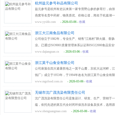
会议，分别住明园二、三、四、五号楼。1960年5月19
杭州益元参号补品有限公司
和谐企业、湖南农业优势特色产业千亿产业标杆龙头企业、
1963年6月25日柬埔寨王国西哈努克国王下榻明园饭店
益元参号是杭州有史以来第一家专营野山参的参茸行，由张耐
奖，2016年公司绿茶加工工艺被列入湖南省非物质文化遗产名
的辉煌已载入史册，明园的今天和明天要靠广大干部员工以“
燕窝等名贵中药材，物美质优、价格公道，闻名于杭嘉湖一
业劳动模范，得到了习近平总书记的亲切接见。2022年公
艰苦创业、开拓进取，在各界新朋老友的支持下，满怀希望
心产品，并同步发展出高端养生系列；冬虫夏草、燕窝、海
www.yyshh.com
- 2026-03-06 -
收藏
立了湖南省第一家省名优茶技术创新中心暨刘仲华院士团队创
迈进，再创新的辉煌。
列。
金茶科技产业园建筑面积2.6万平方米。采取“龙头企业+合
浙江大江南食品有限公司
亩，良种茶无性繁殖基地150亩，下辖6个加工厂，6个分场
公司创立于1982年，专业生产、销售“江南村”牌火腿、
中绿华夏有机食品、欧盟有机认证、美国农业部有机认证、
业。已通过ISO9001质量管理体系认证和ISO22000食品安
由国家工商行政管理总局核准注册。2003年“江南村”牌火
www.dajiangnan.cn
- 2026-03-06 -
收藏
浙江省工商企业信用AAA级守合同重信用单位。2008年公司
浙江莫干山食业有限公司
评为金华市非物质文化遗产传承基地。2010年被评为义乌
公司座落在四大避暑胜地之一莫干山麓，京杭大运河畔，江
业等荣誉。江南村产品已销往北京、上海、新疆、山东、河
饯厂）成立于1953年，于1994年改名为浙江莫干山食业有
入香港地区销售。与大润发、家乐福等知名超市合作，国内
房占地面积3万多平方米，年生产规模可达3000吨以上，
www.mgsfood.com.cn
- 2026-03-06 -
收藏
活消费需要为己任，向国内外消费者热忱提供放心消费的江
精良，有完备的检测仪器和设施，是浙江省规模最大的蜜饯
无锡市沈广茂洗染有限责任公司
的根本”。 公司拥有完善的生产设施、先进的检测设备、较
沈广茂洗染有限责任公司是集设计、研发、生产、营销于一
美、酸甜、爽口、配方科学，制作精细，工艺先进，完整地
蕴，依托先进的第五代全封闭环保洗衣设备及技术，选用原
“青（话）梅煮酒论英雄”，在国内外市场被消费者珍视为
着对洗衣行业的独特理解, 以精立业、以质取胜；让每一
www.shenguangmao.com
- 2026-03-06 -
收藏
沪、北京、青岛、南京、香港等大中型城市，更大量远销日