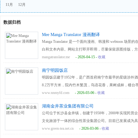
11月
12月
数据归档
Mee Manga Translator 漫画翻译
Manga Translator 是一个面向漫画、韩漫和 webto
白和文本内容。网站主打即开即用，尽量保留原图排版，方
读、辅助理解和内容处理等场景。
mangatranslator.me
- 2026-04-15 -
收藏
南宁明园饭店
明园饭店建于1952年，是广西首府南宁市最早的星级涉外
8.2万平方米，院内竹木繁茂，鸟语花香，果树成林，楼
高级饭店。院内有二幢大楼，4幢别墅式小楼，拥有高、中档
www.nnmyfd.com
- 2026-03-06 -
收藏
五号楼，有四星级的一号楼，以及普通客房的二、七号楼等
湖南金井茶业集团有限公司
个，特别是华丽宽敞的大礼堂，可同时接待400人开会或是用餐
公司位于长沙县金井镇，创建于1958年，2000年实现民
获得全国最佳星级饭店，2001年荣升为四星级饭店，被评为
文化旅游于一体的综合性茶业集团公司。目前已发展成为具
的“中华老字号”称号。明园饭店曾接待过众多的中外领袖和
业、中华老字号企业、全国科普惠农兴村先进单位、农业部
www.green-tea.net.cn
- 2026-03-06 -
收藏
召开中共中央政治局工作会议（南宁会议）。刘少奇、周恩
（园区）、国家级3A景区、全国最美绿色食品企业、省现