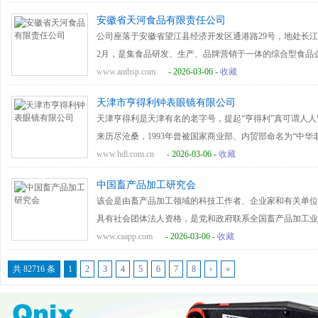
康全面的专业化服务！公司还是国际品牌：Zegna, Saint Laurent, Dunhill
多次省、市、国家级优质产品奖。“莫干山”牌系列蜜饯中
安徽省天河食品有限责任公司
Versace, Tiffany, Coach, MaxMara, Loewe
产品更荣获中国绿色食品A级产品。
公司座落于安徽省望江县经济开发区通港路29号，地处长江
的“老字号”洗衣品牌。品牌创立沈广茂创建于清朝光绪三十
2月，是集食品研发、生产、品牌营销于一体的综合型食品企
锡北大街开设了一家丝绸的布庄，随着社会发展和生活观念
业化龙头企业”、 “安庆市生产加工型优秀龙头企业”，被省
www.anthsp.com
- 2026-03-06 -
收藏
水洗、熨烫、染色项目; 衣服的织补项目。经过时代的变
为“安徽省民营科技企业”，“安徽省著名商标”，是安庆市
改为专业的服装洗染，正式定名为无锡市沈广茂洗染店，距
天津市亨得利钟表眼镜有限公司
管理体系评定证书”。安徽省天河食品有限责任公司公司占地2
年老店，被授予“老字号”称号，是中国洗染行业协会发起人
天津亨得利是天津有名的老字号，提起“亨得利”真可谓人人
内先进的自动化流水线生产设备，高标准的无菌生产车间和
来历尽沧桑，1993年曾被国家商业部、内贸部命名为“中华
流的研发人员、管理人才及销售精英。日产能达80余吨。公司通过
会“亨得利、亨达利”(钟表)商业分会的理事长单位。
www.hdl.com.cn
- 2026-03-06 -
收藏
境管理体系认证和ISO45001职业健康安全管理体系。公
馅国内首创，公司本着以质量立业、市场拓业、文化兴业的
中国畜产品加工研究会
合作关系。
该会是由畜产品加工领域的科技工作者、企业家和有关单位
具有社会团体法人资格，是党和政府联系全国畜产品加工业
畜产品加工业科技发展的主要社会力量。团结和组织广大畜
www.caapp.com
- 2026-03-06 -
收藏
进祖国统一。以民主办会为基本原则，以学术研究与交流为
共 82716 条
1
2
3
4
5
6
7
8
›
»
技工作者及后备人才，形成政府相关决策的科技智囊团队；
成果转化和推广，促进畜产品行业及其关联产业的可持续发
社会主义核心价值观，弘扬爱国主义精神，遵守社会道德风