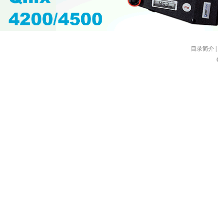
接受政府业务部门委托的工作，向政府和有关部门提出我国
开展国内外畜产品行业学科的学术交流和科技合作，提高学
协调跨地区、跨部门畜产品科研协作和攻关；（四）开展畜
广活动，引进、开发、推广新技术，新产品，新工艺和新设
目录简介
|
服务企业的平台，为畜产品行业相关企业做好技术支撑工作
培养；（六）接受委托，承担和组织畜产品行业重大课题决
价；受政府有关部门委托，组织畜产品行业的专业技术职务
级、中级、高级技术职务资格认证，组织制（修）订畜产品
流，加强同国外畜产品学术团体和相关科技工作者的友好联
刊物，专著、科普著作，技术手册和本会会刊；（九）支持
批准，评选、表彰与奖励畜产品行业的优秀科技创新成果、
部门反映会员的要求和意见，维护会员的合法权益，为企业