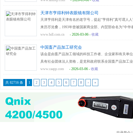
业化龙头企业”、 “安庆市生产加工型优秀龙头企业”，被省
www.anthsp.com
- 2026-03-06 -
收藏
水洗、熨烫、染色项目; 衣服的织补项目。经过时代的变
为“安徽省民营科技企业”，“安徽省著名商标”，是安庆市
改为专业的服装洗染，正式定名为无锡市沈广茂洗染店，距
天津市亨得利钟表眼镜有限公司
管理体系评定证书”。安徽省天河食品有限责任公司公司占地2
年老店，被授予“老字号”称号，是中国洗染行业协会发起人
天津亨得利是天津有名的老字号，提起“亨得利”真可谓人人
内先进的自动化流水线生产设备，高标准的无菌生产车间和
来历尽沧桑，1993年曾被国家商业部、内贸部命名为“中华
流的研发人员、管理人才及销售精英。日产能达80余吨。公司通过
会“亨得利、亨达利”(钟表)商业分会的理事长单位。
www.hdl.com.cn
- 2026-03-06 -
收藏
境管理体系认证和ISO45001职业健康安全管理体系。公
馅国内首创，公司本着以质量立业、市场拓业、文化兴业的
中国畜产品加工研究会
合作关系。
该会是由畜产品加工领域的科技工作者、企业家和有关单位
具有社会团体法人资格，是党和政府联系全国畜产品加工业
畜产品加工业科技发展的主要社会力量。团结和组织广大畜
www.caapp.com
- 2026-03-06 -
收藏
进祖国统一。以民主办会为基本原则，以学术研究与交流为
共 82716 条
1
2
3
4
5
6
7
8
›
»
技工作者及后备人才，形成政府相关决策的科技智囊团队；
成果转化和推广，促进畜产品行业及其关联产业的可持续发
社会主义核心价值观，弘扬爱国主义精神，遵守社会道德风
接受政府业务部门委托的工作，向政府和有关部门提出我国
开展国内外畜产品行业学科的学术交流和科技合作，提高学
协调跨地区、跨部门畜产品科研协作和攻关；（四）开展畜
广活动，引进、开发、推广新技术，新产品，新工艺和新设
目录简介
|