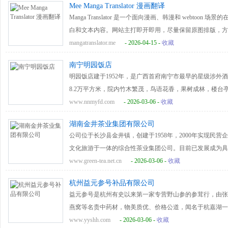
Mee Manga Translator 漫画翻译
Manga Translator 是一个面向漫画、韩漫和 webto
白和文本内容。网站主打即开即用，尽量保留原图排版，方
读、辅助理解和内容处理等场景。
mangatranslator.me
- 2026-04-15 -
收藏
南宁明园饭店
明园饭店建于1952年，是广西首府南宁市最早的星级涉外
8.2万平方米，院内竹木繁茂，鸟语花香，果树成林，楼
高级饭店。院内有二幢大楼，4幢别墅式小楼，拥有高、中档
www.nnmyfd.com
- 2026-03-06 -
收藏
五号楼，有四星级的一号楼，以及普通客房的二、七号楼等
湖南金井茶业集团有限公司
个，特别是华丽宽敞的大礼堂，可同时接待400人开会或是用餐
公司位于长沙县金井镇，创建于1958年，2000年实现民
获得全国最佳星级饭店，2001年荣升为四星级饭店，被评为
文化旅游于一体的综合性茶业集团公司。目前已发展成为具
的“中华老字号”称号。明园饭店曾接待过众多的中外领袖和
业、中华老字号企业、全国科普惠农兴村先进单位、农业部
www.green-tea.net.cn
- 2026-03-06 -
收藏
召开中共中央政治局工作会议（南宁会议）。刘少奇、周恩
（园区）、国家级3A景区、全国最美绿色食品企业、省现
会议，分别住明园二、三、四、五号楼。1960年5月19
杭州益元参号补品有限公司
和谐企业、湖南农业优势特色产业千亿产业标杆龙头企业、
1963年6月25日柬埔寨王国西哈努克国王下榻明园饭店
益元参号是杭州有史以来第一家专营野山参的参茸行，由张耐
奖，2016年公司绿茶加工工艺被列入湖南省非物质文化遗产名
的辉煌已载入史册，明园的今天和明天要靠广大干部员工以“
燕窝等名贵中药材，物美质优、价格公道，闻名于杭嘉湖一
业劳动模范，得到了习近平总书记的亲切接见。2022年公
艰苦创业、开拓进取，在各界新朋老友的支持下，满怀希望
心产品，并同步发展出高端养生系列；冬虫夏草、燕窝、海
www.yyshh.com
- 2026-03-06 -
收藏
立了湖南省第一家省名优茶技术创新中心暨刘仲华院士团队创