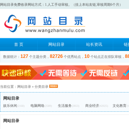
网站目录免费收录网站方式：1.人工手动审核。（挂上本站友链,审核周期6个月）
首 页
网站目录
站长资讯
链
127
82726
10
8
数据统计：
个主题分类，
个优秀站点，
个站点正在排队审核，
当前位置：
网站目录
»
分类目录
网站目录
娱乐休闲
电脑网络
生活服务
商业经济
文化教育
(2168)
(2589)
(2853)
(42025)
(1
网站目录