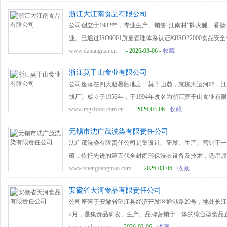
迈进，再创新的辉煌。
列。
金茶科技产业园建筑面积2.6万平方米。采取“龙头企业+合
浙江大江南食品有限公司
亩，良种茶无性繁殖基地150亩，下辖6个加工厂，6个分场
公司创立于1982年，专业生产、销售“江南村”牌火腿、
中绿华夏有机食品、欧盟有机认证、美国农业部有机认证、
业。已通过ISO9001质量管理体系认证和ISO22000食品安
由国家工商行政管理总局核准注册。2003年“江南村”牌火
www.dajiangnan.cn
- 2026-03-06 -
收藏
浙江省工商企业信用AAA级守合同重信用单位。2008年公司
浙江莫干山食业有限公司
评为金华市非物质文化遗产传承基地。2010年被评为义乌
公司座落在四大避暑胜地之一莫干山麓，京杭大运河畔，江
业等荣誉。江南村产品已销往北京、上海、新疆、山东、河
饯厂）成立于1953年，于1994年改名为浙江莫干山食业有
入香港地区销售。与大润发、家乐福等知名超市合作，国内
房占地面积3万多平方米，年生产规模可达3000吨以上，
www.mgsfood.com.cn
- 2026-03-06 -
收藏
活消费需要为己任，向国内外消费者热忱提供放心消费的江
精良，有完备的检测仪器和设施，是浙江省规模最大的蜜饯
无锡市沈广茂洗染有限责任公司
的根本”。 公司拥有完善的生产设施、先进的检测设备、较
沈广茂洗染有限责任公司是集设计、研发、生产、营销于一
美、酸甜、爽口、配方科学，制作精细，工艺先进，完整地
蕴，依托先进的第五代全封闭环保洗衣设备及技术，选用原
“青（话）梅煮酒论英雄”，在国内外市场被消费者珍视为
着对洗衣行业的独特理解, 以精立业、以质取胜；让每一
www.shenguangmao.com
- 2026-03-06 -
收藏
沪、北京、青岛、南京、香港等大中型城市，更大量远销日
康全面的专业化服务！公司还是国际品牌：Zegna, Saint Laurent, Dunhill
多次省、市、国家级优质产品奖。“莫干山”牌系列蜜饯中
安徽省天河食品有限责任公司
Versace, Tiffany, Coach, MaxMara, Loewe
产品更荣获中国绿色食品A级产品。
公司座落于安徽省望江县经济开发区通港路29号，地处长江
的“老字号”洗衣品牌。品牌创立沈广茂创建于清朝光绪三十
2月，是集食品研发、生产、品牌营销于一体的综合型食品企
锡北大街开设了一家丝绸的布庄，随着社会发展和生活观念