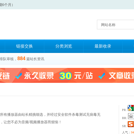
期6个月）
网站名称
链接交换
分类浏览
最新收录
884
排队审核，
篇站长资讯
PR:
所有播放器由站长精挑细选，并经过安全软件杀毒测试无病毒无
BR:
，让您不必为音频/视频播放器而烦恼！
SR:
人气：
94