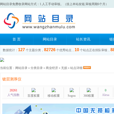
网站目录免费收录网站方式：1.人工手动审核。（挂上本站友链,审核周期6个月）
首 页
网站目录
站长资讯
链
127
82726
10
8
数据统计：
个主题分类，
个优秀站点，
个站点正在排队审核，
当前位置：
网站目录
»
分类目录
»
商业经济
»
无损
» 站点详细
镀层测厚仪
20261
0
人气指数
Alexa
百度权重
移动权重
Sogou
360权重