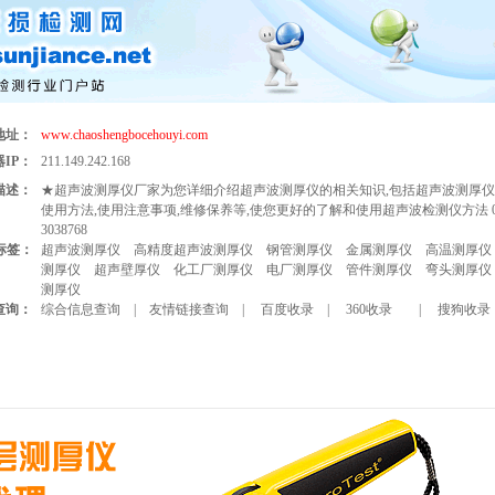
地址：
www.chaoshengbocehouyi.com
IP：
211.149.242.168
描述：
★超声波测厚仪厂家为您详细介绍超声波测厚仪的相关知识,包括超声波测厚仪
使用方法,使用注意事项,维修保养等,使您更好的了解和使用超声波检测仪方法 03
3038768
标签：
超声波测厚仪
高精度超声波测厚仪
钢管测厚仪
金属测厚仪
高温测厚仪
测厚仪
超声壁厚仪
化工厂测厚仪
电厂测厚仪
管件测厚仪
弯头测厚仪
测厚仪
查询：
综合信息查询
|
友情链接查询
|
百度收录
|
360收录
|
搜狗收录