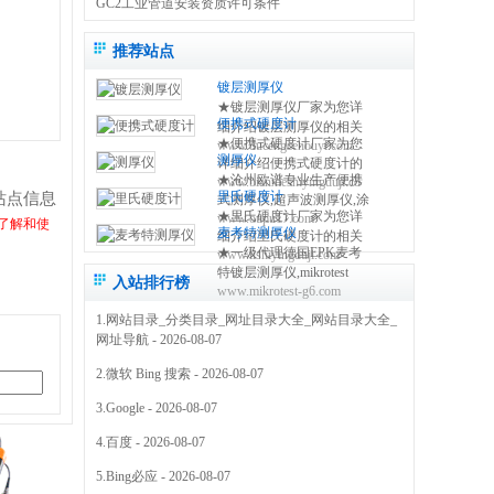
GC2工业管道安装资质许可条件
推荐站点
镀层测厚仪
★镀层测厚仪厂家为您详
便携式硬度计
细介绍镀层测厚仪的相关
★便携式硬度计厂家为您
www.ducengcehouyi.com
知识,包括镀层测厚仪原理,
测厚仪
详细介绍便携式硬度计的
使用方法,使用注意事项,维
★沧州欧谱专业生产便携
www.bianxieshiyingduji.com
相关知识,包括便携式硬度
修保养等,使您更好的了解
里氏硬度计
站点信息
式测厚仪,超声波测厚仪,涂
计原理,使用方法,使用注意
和使用镀层测试仪 0317-
★里氏硬度计厂家为您详
www.oupu17.com
镀层测厚仪,里氏硬度计,超
事项,维修保养等,使您更好
了解和使
3038768
麦考特测厚仪
细介绍里氏硬度计的相关
声波探伤仪,测厚仪价格,粗
的了解和使用便携式硬度
★一级代理德国EPK麦考
www.lishiyingduji.com
知识,包括里氏硬度计原理,
糙度仪,电火花检测仪,附着
仪方法 0317-3038768
特镀层测厚仪,mikrotest
使用方法,使用注意事项,维
力测试仪,免费保修三年
入站排行榜
www.mikrotest-g6.com
g6,f6等多种型号的测厚
修保养等,使您更好的了解
0317-3038768
仪,NIFE50电镀镍测厚仪,
和使用里氏硬度测量仪
1.
网站目录_分类目录_网址目录大全_网站目录大全_
机械式锌层测厚仪,指针型
0317-3038768
网址导航
- 2026-08-07
测厚仪 0317-3169778
2.
微软 Bing 搜索
- 2026-08-07
3.
Google
- 2026-08-07
4.
百度
- 2026-08-07
5.
Bing必应
- 2026-08-07