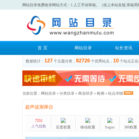
网站目录免费收录网站方式：1.人工手动审核。（挂上本站友链,审核周
首 页
网站目录
站长资讯
127
82726
10
数据统计：
个主题分类，
个优秀站点，
个站点正在
当前位置：
网站目录
»
分类目录
»
商业经济
»
检测
» 站点详细
超声波测厚仪
7551
人气指数
百度权重
移动权重
Sogou
360权重