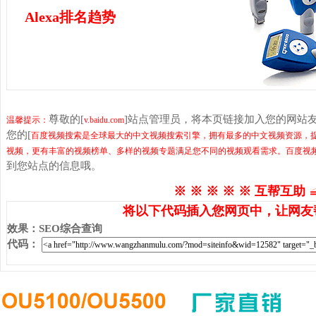
Alexa排名趋势
尊敬的[
]站点管理员，将本页链接加入您的网站
温馨提示：
v.baidu.com
您的[
百度视频搜索是全球最大的中文视频搜索引擎，拥有最多的中文视频资源，
视频，更有丰富的视频榜单、多样的视频专题满足您不同的视频观看需求。百度视
到您站点的信息哦。
※ ※ ※ ※ ※ 互帮互助 
将以下代码插入您网页中，让网友
效果
：
SEO综合查询
代码
：