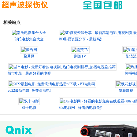
相关站点
邵氏电影集合大全
BD影视资源分享 - 最新高清电影,电视剧资源免
聚秀网
剧荒TV
影渣渣
城市电影 - 最新好看的电视剧_热门电视剧排行_热播电视剧推荐
热播韩
2022最新电影_免费高清电影迅雷bt下载 - BT电影网
飘花影视
双十电影
80s电影网 - 好看的电影免费在线观看- 80s电影