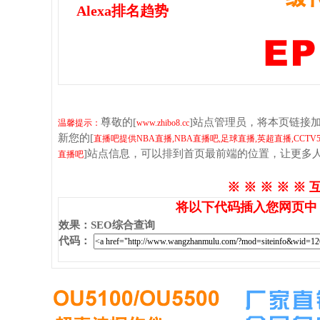
Alexa排名趋势
尊敬的[
]站点管理员，将本页链接
温馨提示：
www.zhibo8.cc
新您的[
直播吧提供NBA直播,NBA直播吧,足球直播,英超直播,CCT
]站点信息，可以排到首页最前端的位置，让更多
直播吧
※ ※ ※ ※ ※ 
将以下代码插入您网页中
效果
：
SEO综合查询
代码
：