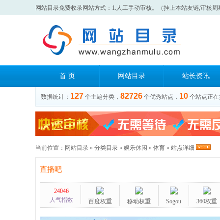
网站目录免费收录网站方式：1.人工手动审核。（挂上本站友链,审核周
首 页
网站目录
站长资讯
127
82726
10
数据统计：
个主题分类，
个优秀站点，
个站点正在
当前位置：
网站目录
»
分类目录
»
娱乐休闲
»
体育
» 站点详细
直播吧
24046
人气指数
百度权重
移动权重
Sogou
360权重