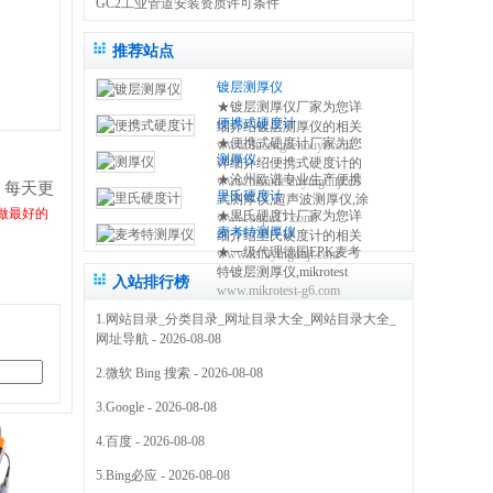
GC2工业管道安装资质许可条件
推荐站点
镀层测厚仪
★镀层测厚仪厂家为您详
便携式硬度计
细介绍镀层测厚仪的相关
★便携式硬度计厂家为您
www.ducengcehouyi.com
知识,包括镀层测厚仪原理,
测厚仪
详细介绍便携式硬度计的
使用方法,使用注意事项,维
★沧州欧谱专业生产便携
www.bianxieshiyingduji.com
相关知识,包括便携式硬度
修保养等,使您更好的了解
！每天更
里氏硬度计
式测厚仪,超声波测厚仪,涂
计原理,使用方法,使用注意
和使用镀层测试仪 0317-
力做最好的
★里氏硬度计厂家为您详
www.oupu17.com
镀层测厚仪,里氏硬度计,超
事项,维修保养等,使您更好
3038768
麦考特测厚仪
细介绍里氏硬度计的相关
声波探伤仪,测厚仪价格,粗
的了解和使用便携式硬度
★一级代理德国EPK麦考
www.lishiyingduji.com
知识,包括里氏硬度计原理,
糙度仪,电火花检测仪,附着
仪方法 0317-3038768
特镀层测厚仪,mikrotest
使用方法,使用注意事项,维
力测试仪,免费保修三年
入站排行榜
www.mikrotest-g6.com
g6,f6等多种型号的测厚
修保养等,使您更好的了解
0317-3038768
仪,NIFE50电镀镍测厚仪,
和使用里氏硬度测量仪
1.
网站目录_分类目录_网址目录大全_网站目录大全_
机械式锌层测厚仪,指针型
0317-3038768
网址导航
- 2026-08-08
测厚仪 0317-3169778
2.
微软 Bing 搜索
- 2026-08-08
3.
Google
- 2026-08-08
4.
百度
- 2026-08-08
5.
Bing必应
- 2026-08-08