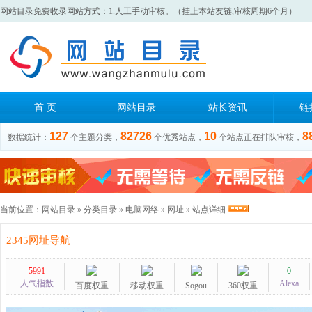
网站目录免费收录网站方式：1.人工手动审核。（挂上本站友链,审核周期6个月）
首 页
网站目录
站长资讯
链
127
82726
10
8
数据统计：
个主题分类，
个优秀站点，
个站点正在排队审核，
当前位置：
网站目录
»
分类目录
»
电脑网络
»
网址
» 站点详细
2345网址导航
5991
0
人气指数
Alexa
百度权重
移动权重
Sogou
360权重