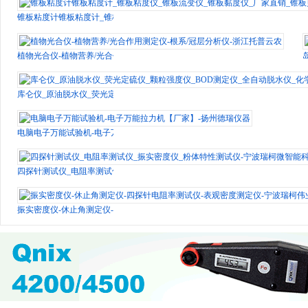
锥板粘度计锥板粘度计_锥板粘度仪_锥板流变仪_锥板黏度仪_厂家直销_锥板剪
植物光合仪-植物营养/光合作用测定仪-根系/冠层分析仪-浙江托普云农
库仑仪_原油脱水仪_荧光定硫仪_颗粒强度仪_BOD测定仪_全自动脱水仪_化学
电脑电子万能试验机-电子万能拉力机【厂家】-扬州德瑞仪器
四探针测试仪_电阻率测试仪_振实密度仪_粉体特性测试仪-宁波瑞柯微智能科技
振实密度仪-休止角测定仪-四探针电阻率测试仪-表观密度测定仪-宁波瑞柯伟业