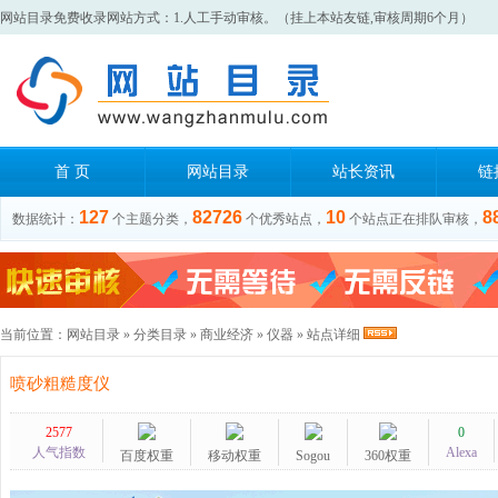
网站目录免费收录网站方式：1.人工手动审核。（挂上本站友链,审核周期6个月）
首 页
网站目录
站长资讯
链
127
82726
10
8
数据统计：
个主题分类，
个优秀站点，
个站点正在排队审核，
当前位置：
网站目录
»
分类目录
»
商业经济
»
仪器
» 站点详细
喷砂粗糙度仪
2577
0
人气指数
Alexa
百度权重
移动权重
Sogou
360权重