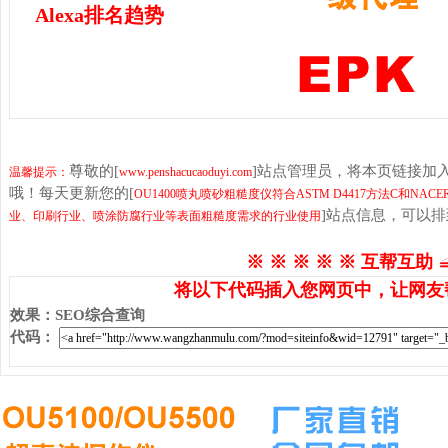
Alexa排名趋势
尊敬的[
]站点管理员，将本页链接加
温馨提示：
www.penshacucaoduyi.com
哦！每天更新您的[
OU1400喷丸喷砂粗糙度仪符合ASTM D4417方法C和N
]站点信息，可以
业、印刷行业、喷涂防腐行业等表面粗糙度需求的行业使用
※ ※ ※ ※ ※ 互帮互助 
将以下代码插入您网页中，让网友
效果
：
SEO综合查询
代码
：