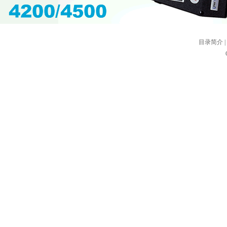
目录简介
|