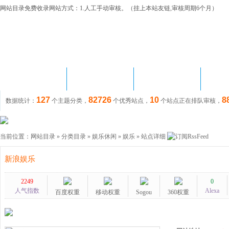
网站目录免费收录网站方式：1.人工手动审核。（挂上本站友链,审核周期6个月）
首 页
网站目录
站长资讯
链
127
82726
10
8
数据统计：
个主题分类，
个优秀站点，
个站点正在排队审核，
当前位置：
网站目录
»
分类目录
»
娱乐休闲
»
娱乐
» 站点详细
新浪娱乐
2249
0
人气指数
Alexa
百度权重
移动权重
Sogou
360权重