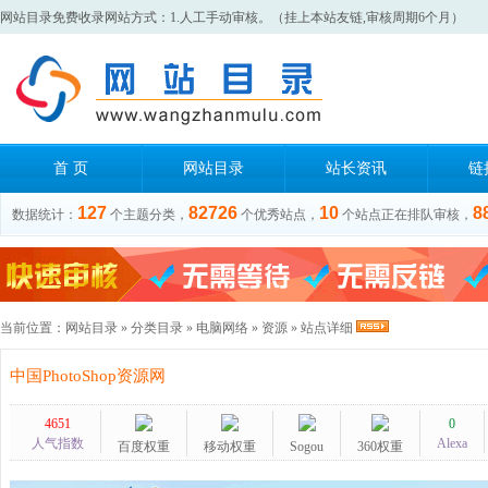
网站目录免费收录网站方式：1.人工手动审核。（挂上本站友链,审核周期6个月）
首 页
网站目录
站长资讯
链
127
82726
10
8
数据统计：
个主题分类，
个优秀站点，
个站点正在排队审核，
当前位置：
网站目录
»
分类目录
»
电脑网络
»
资源
» 站点详细
中国PhotoShop资源网
4651
0
人气指数
Alexa
百度权重
移动权重
Sogou
360权重