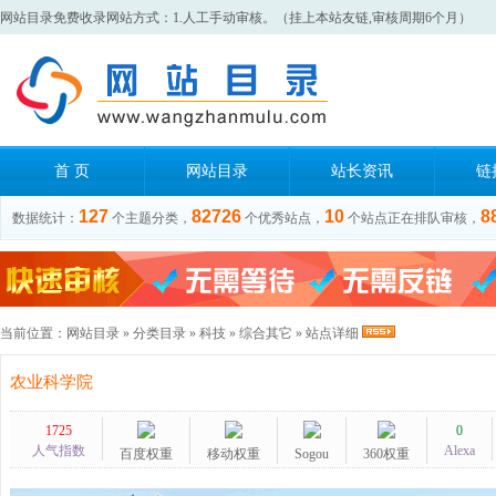
网站目录免费收录网站方式：1.人工手动审核。（挂上本站友链,审核周期6个月）
首 页
网站目录
站长资讯
链
127
82726
10
8
数据统计：
个主题分类，
个优秀站点，
个站点正在排队审核，
当前位置：
网站目录
»
分类目录
»
科技
»
综合其它
» 站点详细
农业科学院
1725
0
人气指数
Alexa
百度权重
移动权重
Sogou
360权重