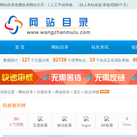
网站目录免费收录网站方式：1.人工手动审核。（挂上本站友链,审核周期6个月）
首 页
网站目录
站长资讯
链
127
82726
10
8
数据统计：
个主题分类，
个优秀站点，
个站点正在排队审核，
当前位置：
网站目录
»
分类目录
»
商业经济
»
其它
» 站点详细
阳春都市网
263
0
人气指数
Alexa
百度权重
移动权重
Sogou
360权重