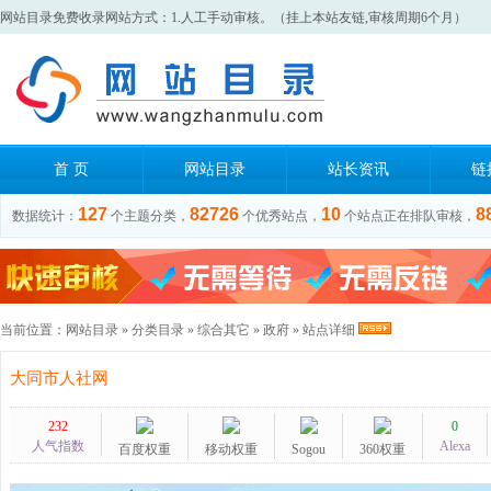
网站目录免费收录网站方式：1.人工手动审核。（挂上本站友链,审核周期6个月）
首 页
网站目录
站长资讯
链
127
82726
10
8
数据统计：
个主题分类，
个优秀站点，
个站点正在排队审核，
当前位置：
网站目录
»
分类目录
»
综合其它
»
政府
» 站点详细
大同市人社网
232
0
人气指数
Alexa
百度权重
移动权重
Sogou
360权重