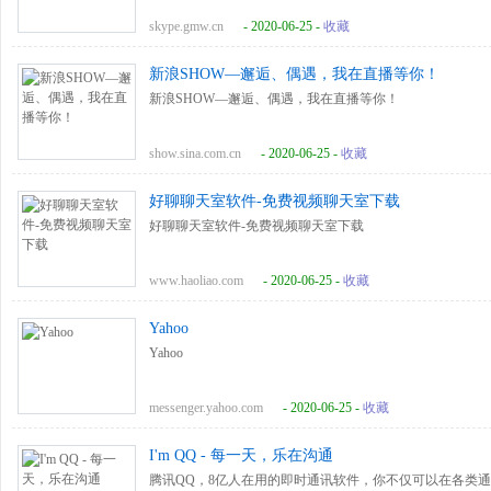
skype.gmw.cn
- 2020-06-25 -
收藏
新浪SHOW—邂逅、偶遇，我在直播等你！
新浪SHOW—邂逅、偶遇，我在直播等你！
show.sina.com.cn
- 2020-06-25 -
收藏
好聊聊天室软件-免费视频聊天室下载
好聊聊天室软件-免费视频聊天室下载
www.haoliao.com
- 2020-06-25 -
收藏
Yahoo
Yahoo
messenger.yahoo.com
- 2020-06-25 -
收藏
I'm QQ - 每一天，乐在沟通
腾讯QQ，8亿人在用的即时通讯软件，你不仅可以在各类