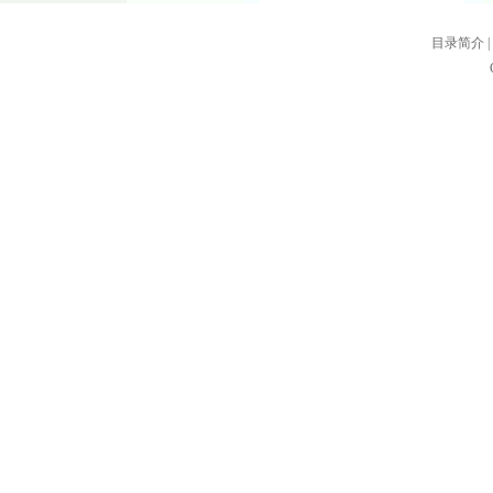
目录简介
|