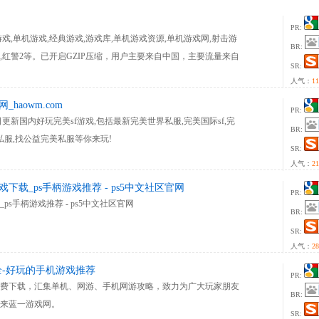
PR:
游戏,单机游戏,经典游戏,游戏库,单机游戏资源,单机游戏网,射击游
BR:
仇,红警2等。已开启GZIP压缩，用户主要来自中国，主要流量来自
SR:
人气：
11
aowm.com
PR:
每日更新国内好玩完美sf游戏,包括最新完美世界私服,完美国际sf,完
BR:
版私服,找公益完美私服等你来玩!
SR:
人气：
21
戏下载_ps手柄游戏推荐 - ps5中文社区官网
PR:
ps手柄游戏推荐 - ps5中文社区官网
BR:
SR:
人气：
28
全-好玩的手机游戏推荐
PR:
费下载，汇集单机、网游、手机网游攻略，致力为广大玩家朋友
BR:
来蓝一游戏网。
SR: