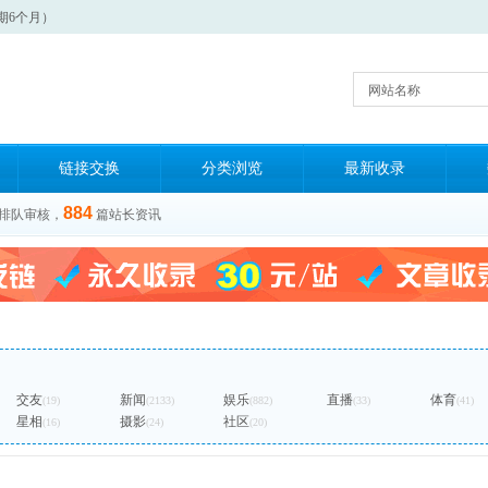
期6个月）
网站名称
链接交换
分类浏览
最新收录
884
排队审核，
篇站长资讯
交友
新闻
娱乐
直播
体育
(19)
(2133)
(882)
(33)
(41)
星相
摄影
社区
(16)
(24)
(20)