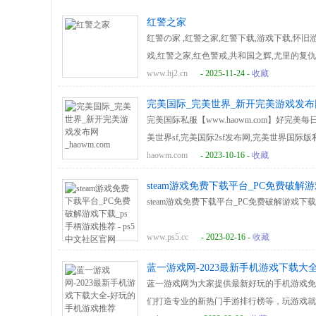
红警之家
红警の家 ,红警之家,红警下载,游戏下载,怀旧
戏,红警之家,红色警戒,共和国之辉,尤里的复
搜索引擎
www.hj2.cn
- 2025-11-24 -
收藏
完美国际_完美世界_新开完美游戏发布网_h
完美国际私服【www.haowm.com】好完美
美世界sf,完美国际2sf发布网,完美世界国际
haowm.com
- 2023-10-16 -
收藏
steam游戏免费下载平台_PC免费破解游
steam游戏免费下载平台_PC免费破解游戏下载_
www.ps5.cc
- 2023-02-16 -
收藏
蓝一游戏网-2023最新手机游戏下载大
蓝一游戏网为大家提供最新好玩的手机游戏免
们打造专业的新热门手游排行榜等，玩游戏就