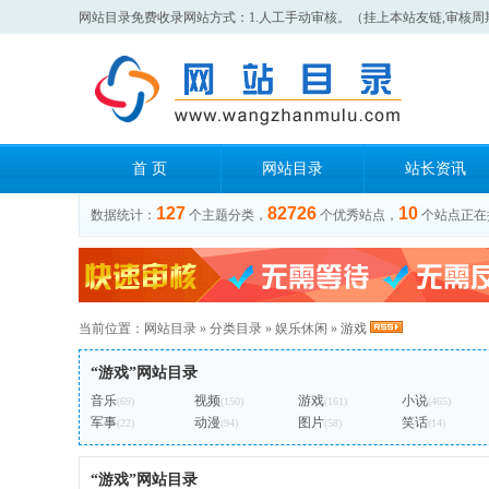
网站目录免费收录网站方式：1.人工手动审核。（挂上本站友链,审核周
首 页
网站目录
站长资讯
127
82726
10
数据统计：
个主题分类，
个优秀站点，
个站点正在
当前位置：
网站目录
»
分类目录
»
娱乐休闲
»
游戏
“游戏”网站目录
音乐
视频
游戏
小说
(69)
(150)
(161)
(465)
军事
动漫
图片
笑话
(22)
(94)
(58)
(14)
“游戏”网站目录