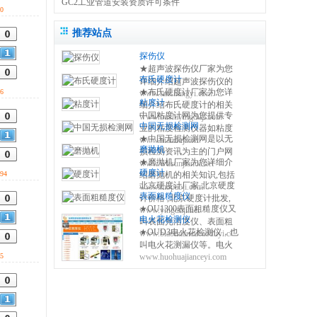
GC2工业管道安装资质许可条件
0
推荐站点
探伤仪
★超声波探伤仪厂家为您
布氏硬度计
详细介绍超声波探伤仪的
★布氏硬度计厂家为您详
6
www.tanshangyi.com
相关知识,包括磁粉探伤仪
粘度计
细介绍布氏硬度计的相关
原理,使用方法,操作注意事
中国粘度计网为您提供专
www.bushiyingduji.com
知识,包括布氏硬度计原理,
项等,使您更好的了解和使
中国无损检测网
业的粘度检测仪器如粘度
使用方法,使用注意事项,维
用便携式探伤设备 0317-
★中国无损检测网是以无
www.nianduji.net
杯,旋转粘度计,手持式粘度
修保养等,使您更好的了解
3038768
磨抛机
损检测资讯为主的门户网
计,斯托默粘度计,温控一体
和使用布氏硬度测量仪方
★磨抛机厂家为您详细介
www.wusunjiance.net
站，提供全面及时的无损
式粘度计,聚合物粘度计等
法 0317-3038768
硬度计
94
绍磨抛机的相关知识,包括
检测设备、无损超声探
粘度检测仪器的产品供应
北京硬度计厂家,北京硬度
www.mopaoji.com
磨抛机原理,使用方法,使用
伤、无损设备、无损标准
商信息及技术资讯。
表面粗糙度仪
计价格 ,北京硬度计批发,
注意事项,维修保养等,使您
等，设有资讯、标准、展
★OU1300表面粗糙度仪又
www.yingduji.net
北京硬度计网为您提供里
更好的了解和使用磨抛机
会、仪器、技术、下载等
电火花检测仪
叫表面光洁度仪、表面粗
氏硬度计、布氏硬度计、
方法 0317-3038768
20多个内容频道。
★OUD3电火花检测仪，也
www.biaomiancucaoduyi.com
糙度检测仪、粗糙度测量
洛氏硬度计、维氏硬度
叫电火花测漏仪等。电火
仪、粗糙度测试仪等，表
计、邵氏硬度计、超声波
5
www.huohuajianceyi.com
花检测仪主要用来检测金
面粗糙度仪由仪器内部的
硬度计的供求信息，免费
属基材上的厚的非导电涂
驱动机构带动传感器沿被
发布查询北京硬度计信息
层是否存在针孔，砂眼等
测表面做等速滑行，该信
缺陷的仪器。 当探头经过
号经过放大及电平转换之
有缺陷的涂层表面时,仪器
后进入数据采集系统。