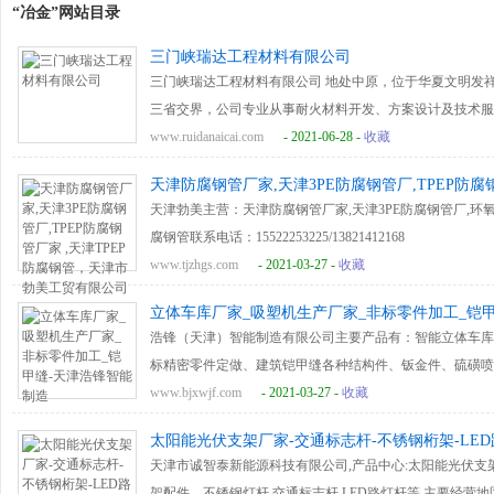
“冶金”网站目录
三门峡瑞达工程材料有限公司
三门峡瑞达工程材料有限公司 地处中原，位于华夏文明发祥
三省交界，公司专业从事耐火材料开发、方案设计及技术服
拥有耐火材料应用技术、热工设备设计技术、保温隔热工程
www.ruidanaicai.com
- 2021-06-28 -
收藏
诚信创未来 ” 的经营理念，接受工业窑炉、耐火纤维异型
天津防腐钢管厂家,天津3PE防腐钢管厂,TPEP防腐
配套炉用材料。 公司主要产品：硅酸铝节能材料系列产品
工贸有限公司
天津勃美主营：天津防腐钢管厂家,天津3PE防腐钢管厂,环氧煤
台车炉、滚筒炉、辊底炉及其他热处理设备的炉衬，产品广
腐钢管联系电话：15522253225/13821412168
建材、工业炉、精密铸造、航天航空、热力管道及民用电子
www.tjzhgs.com
- 2021-03-27 -
收藏
音、节能降耗等用途。 公司竭诚为客户提供优良产品、设
好未来。
立体车库厂家_吸塑机生产厂家_非标零件加工_铠
浩锋（天津）智能制造有限公司主要产品有：智能立体车库
标精密零件定做、建筑铠甲缝各种结构件、钣金件、硫磺喷
谈业务。
www.bjxwjf.com
- 2021-03-27 -
收藏
太阳能光伏支架厂家-交通标志杆-不锈钢桁架-LE
天津市诚智泰新能源科技有限公司,产品中心:太阳能光伏支架
架配件，不锈钢灯杆,交通标志杆,LED路灯杆等.主要经营地