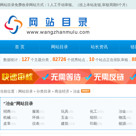
网站目录免费收录网站方式：1.人工手动审核。（挂上本站友链,审核周期6个月）
首 页
网站目录
站长资讯
链
127
82726
10
8
数据统计：
个主题分类，
个优秀站点，
个站点正在排队审核，
当前位置：
网站目录
»
分类目录
»
商业经济
»
冶金
“冶金”网站目录
招商
服装
玩具
化工
冶金
(60)
(51)
(20)
(101)
(118)
机械
环保
五金
组织
物流
(402)
(58)
(73)
(19)
(68)
皮革
仪表
建筑
印刷
能源
(16)
(49)
(114)
(23)
(109)