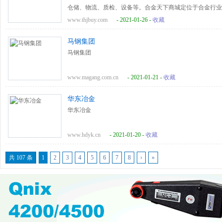
仓储、物流、质检、设备等。合金天下商城定位于合金行业
硅锰金属锰电子商务平台。炉料在线采购。炉料在线销售。
www.thjbuy.com
- 2021-01-26 -
收藏
马钢集团
马钢集团
www.magang.com.cn
- 2021-01-21 -
收藏
华东冶金
华东冶金
www.hdyk.cn
- 2021-01-20 -
收藏
共 107 条
1
2
3
4
5
6
7
8
›
»