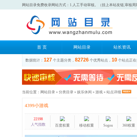
网站目录免费收录网站方式：1.人工手动审核。（挂上本站友链,审核周
首 页
网站目录
站长资讯
127
82726
10
数据统计：
个主题分类，
个优秀站点，
个站点正在
当前位置：
网站目录
»
分类目录
»
娱乐休闲
»
游戏
» 站点详细
4399小游戏
22198
人气指数
百度权重
移动权重
Sogou
360权重