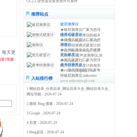
GC2工业管道安装资质许可条件
推荐站点
镀层测厚仪
★镀层测厚仪厂家为您详
便携式硬度计
细介绍镀层测厚仪的相关
★便携式硬度计厂家为您
www.ducengcehouyi.com
知识,包括镀层测厚仪原理,
测厚仪
详细介绍便携式硬度计的
使用方法,使用注意事项,维
★沧州欧谱专业生产便携
www.bianxieshiyingduji.com
相关知识,包括便携式硬度
修保养等,使您更好的了解
！每天更
里氏硬度计
式测厚仪,超声波测厚仪,涂
计原理,使用方法,使用注意
和使用镀层测试仪 0317-
西游3等最
★里氏硬度计厂家为您详
www.oupu17.com
镀层测厚仪,里氏硬度计,超
事项,维修保养等,使您更好
3038768
麦考特测厚仪
细介绍里氏硬度计的相关
声波探伤仪,测厚仪价格,粗
的了解和使用便携式硬度
★一级代理德国EPK麦考
www.lishiyingduji.com
知识,包括里氏硬度计原理,
糙度仪,电火花检测仪,附着
仪方法 0317-3038768
特镀层测厚仪,mikrotest
使用方法,使用注意事项,维
力测试仪,免费保修三年
入站排行榜
www.mikrotest-g6.com
g6,f6等多种型号的测厚
修保养等,使您更好的了解
0317-3038768
仪,NIFE50电镀镍测厚仪,
和使用里氏硬度测量仪
1.
网站目录_分类目录_网址目录大全_网站目录大全_
机械式锌层测厚仪,指针型
0317-3038768
网址导航
- 2026-07-24
测厚仪 0317-3169778
2.
微软 Bing 搜索
- 2026-07-24
3.
Google
- 2026-07-24
4.
百度
- 2026-07-24
5.
Bing必应
- 2026-07-24