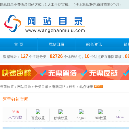
网站目录免费收录网站方式：1.人工手动审核。（挂上本站友链,审核周期6个月）
首 页
网站目录
站长资讯
链
127
82726
10
8
数据统计：
个主题分类，
个优秀站点，
个站点正在排队审核，
当前位置：
网站目录
»
分类目录
»
电脑网络
»
软件
» 站点详细
阿里钉钉官网
9318
0
人气指数
Alexa
百度权重
移动权重
Sogou
360权重