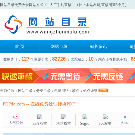
网站目录免费收录网站方式：1.人工手动审核。（挂上本站友链,审核周期6个月）
首 页
网站目录
站长资讯
链
127
82726
10
8
数据统计：
个主题分类，
个优秀站点，
个站点正在排队审核，
当前位置：
网站目录
»
分类目录
»
电脑网络
»
软件
» 站点详细
PDFdo.com -- 在线免费处理转换PDF
627
0
人气指数
Alexa
百度权重
移动权重
Sogou
360权重