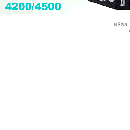
目录简介
|