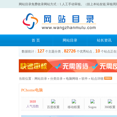
网站目录免费收录网站方式：1.人工手动审核。（挂上本站友链,审核周
首 页
网站目录
站长资讯
127
82726
10
数据统计：
个主题分类，
个优秀站点，
个站点正在
当前位置：
网站目录
»
分类目录
»
电脑网络
»
软件
» 站点详细
PChome电脑
1610
人气指数
百度权重
移动权重
Sogou
360权重