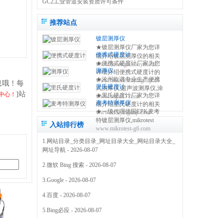
GC2工业管道安装资质许可条件
推荐站点
镀层测厚仪
★镀层测厚仪厂家为您详
便携式硬度计
细介绍镀层测厚仪的相关
★便携式硬度计厂家为您
www.ducengcehouyi.com
知识,包括镀层测厚仪原理,
测厚仪
详细介绍便携式硬度计的
使用方法,使用注意事项,维
★沧州欧谱专业生产便携
www.bianxieshiyingduji.com
相关知识,包括便携式硬度
修保养等,使您更好的了解
息哦！每
里氏硬度计
式测厚仪,超声波测厚仪,涂
计原理,使用方法,使用注意
和使用镀层测试仪 0317-
]站
中心！
★里氏硬度计厂家为您详
www.oupu17.com
镀层测厚仪,里氏硬度计,超
事项,维修保养等,使您更好
3038768
麦考特测厚仪
细介绍里氏硬度计的相关
声波探伤仪,测厚仪价格,粗
的了解和使用便携式硬度
★一级代理德国EPK麦考
www.lishiyingduji.com
知识,包括里氏硬度计原理,
糙度仪,电火花检测仪,附着
仪方法 0317-3038768
特镀层测厚仪,mikrotest
使用方法,使用注意事项,维
力测试仪,免费保修三年
入站排行榜
www.mikrotest-g6.com
g6,f6等多种型号的测厚
修保养等,使您更好的了解
0317-3038768
仪,NIFE50电镀镍测厚仪,
和使用里氏硬度测量仪
1.
网站目录_分类目录_网址目录大全_网站目录大全_
机械式锌层测厚仪,指针型
0317-3038768
网址导航
- 2026-08-07
测厚仪 0317-3169778
2.
微软 Bing 搜索
- 2026-08-07
3.
Google
- 2026-08-07
4.
百度
- 2026-08-07
5.
Bing必应
- 2026-08-07