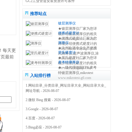
GC2工业管道安装资质许可条件
推荐站点
镀层测厚仪
★镀层测厚仪厂家为您详
便携式硬度计
细介绍镀层测厚仪的相关
★便携式硬度计厂家为您
www.ducengcehouyi.com
知识,包括镀层测厚仪原理,
测厚仪
详细介绍便携式硬度计的
使用方法,使用注意事项,维
★沧州欧谱专业生产便携
www.bianxieshiyingduji.com
相关知识,包括便携式硬度
修保养等,使您更好的了解
！每天更
里氏硬度计
式测厚仪,超声波测厚仪,涂
计原理,使用方法,使用注意
和使用镀层测试仪 0317-
首页最前
★里氏硬度计厂家为您详
www.oupu17.com
镀层测厚仪,里氏硬度计,超
事项,维修保养等,使您更好
3038768
麦考特测厚仪
细介绍里氏硬度计的相关
声波探伤仪,测厚仪价格,粗
的了解和使用便携式硬度
★一级代理德国EPK麦考
www.lishiyingduji.com
知识,包括里氏硬度计原理,
糙度仪,电火花检测仪,附着
仪方法 0317-3038768
特镀层测厚仪,mikrotest
使用方法,使用注意事项,维
力测试仪,免费保修三年
入站排行榜
www.mikrotest-g6.com
g6,f6等多种型号的测厚
修保养等,使您更好的了解
0317-3038768
仪,NIFE50电镀镍测厚仪,
和使用里氏硬度测量仪
1.
网站目录_分类目录_网址目录大全_网站目录大全_
机械式锌层测厚仪,指针型
0317-3038768
网址导航
- 2026-08-07
测厚仪 0317-3169778
2.
微软 Bing 搜索
- 2026-08-07
3.
Google
- 2026-08-07
4.
百度
- 2026-08-07
5.
Bing必应
- 2026-08-07