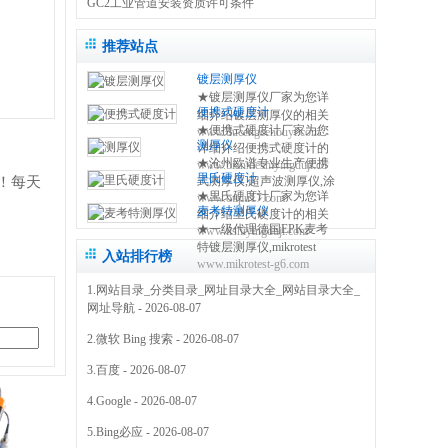
GC2工业管道安装资质许可条件
推荐站点
镀层测厚仪
★镀层测厚仪厂家为您详
便携式硬度计
细介绍镀层测厚仪的相关
★便携式硬度计厂家为您
www.ducengcehouyi.com
知识,包括镀层测厚仪原理,
测厚仪
详细介绍便携式硬度计的
使用方法,使用注意事项,维
★沧州欧谱专业生产便携
www.bianxieshiyingduji.com
相关知识,包括便携式硬度
修保养等,使您更好的了解
里氏硬度计
！每天
式测厚仪,超声波测厚仪,涂
计原理,使用方法,使用注意
和使用镀层测试仪 0317-
★里氏硬度计厂家为您详
www.oupu17.com
镀层测厚仪,里氏硬度计,超
事项,维修保养等,使您更好
3038768
麦考特测厚仪
细介绍里氏硬度计的相关
声波探伤仪,测厚仪价格,粗
的了解和使用便携式硬度
★一级代理德国EPK麦考
www.lishiyingduji.com
知识,包括里氏硬度计原理,
糙度仪,电火花检测仪,附着
仪方法 0317-3038768
特镀层测厚仪,mikrotest
使用方法,使用注意事项,维
力测试仪,免费保修三年
入站排行榜
www.mikrotest-g6.com
g6,f6等多种型号的测厚
修保养等,使您更好的了解
0317-3038768
仪,NIFE50电镀镍测厚仪,
和使用里氏硬度测量仪
1.
网站目录_分类目录_网址目录大全_网站目录大全_
机械式锌层测厚仪,指针型
0317-3038768
网址导航
- 2026-08-07
测厚仪 0317-3169778
2.
微软 Bing 搜索
- 2026-08-07
3.
百度
- 2026-08-07
4.
Google
- 2026-08-07
5.
Bing必应
- 2026-08-07