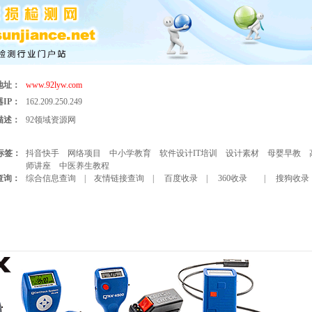
地址：
www.92lyw.com
IP：
162.209.250.249
描述：
92领域资源网
标签：
抖音快手
网络项目
中小学教育
软件设计IT培训
设计素材
母婴早教
师讲座
中医养生教程
查询：
综合信息查询
|
友情链接查询
|
百度收录
|
360收录
|
搜狗收录