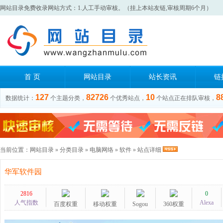
网站目录免费收录网站方式：1.人工手动审核。（挂上本站友链,审核周期6个月）
首 页
网站目录
站长资讯
链
127
82726
10
8
数据统计：
个主题分类，
个优秀站点，
个站点正在排队审核，
当前位置：
网站目录
»
分类目录
»
电脑网络
»
软件
» 站点详细
华军软件园
2816
0
人气指数
Alexa
百度权重
移动权重
Sogou
360权重