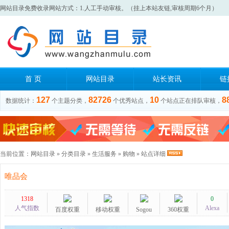
网站目录免费收录网站方式：1.人工手动审核。（挂上本站友链,审核周期6个月）
首 页
网站目录
站长资讯
链
127
82726
10
8
数据统计：
个主题分类，
个优秀站点，
个站点正在排队审核，
当前位置：
网站目录
»
分类目录
»
生活服务
»
购物
» 站点详细
唯品会
1318
0
人气指数
Alexa
百度权重
移动权重
Sogou
360权重