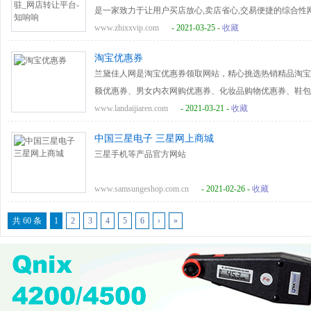
是一家致力于让用户买店放心,卖店省心,交易便捷的综合性
购买网店，网站内累积数万店铺资源供用户选择，并且公司
www.zhixxvip.com
- 2021-03-25 -
收藏
服务。
淘宝优惠券
兰黛佳人网是淘宝优惠券领取网站，精心挑选热销精品淘宝
额优惠券、男女内衣网购优惠券、化妆品购物优惠券、鞋包
器数码淘宝优惠券等，优惠券领取后，下单直接抵扣，可以
www.landaijiaren.com
- 2021-03-21 -
收藏
中国三星电子 三星网上商城
三星手机等产品官方网站
www.samsungeshop.com.cn
- 2021-02-26 -
收藏
共 60 条
1
2
3
4
5
6
›
»