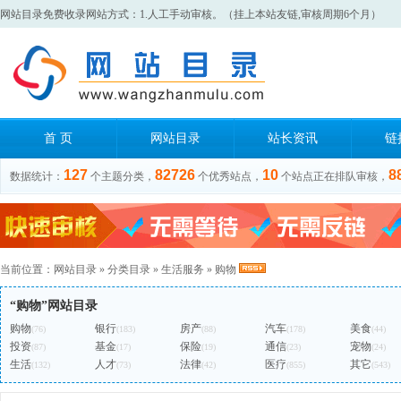
网站目录免费收录网站方式：1.人工手动审核。（挂上本站友链,审核周期6个月）
首 页
网站目录
站长资讯
链
127
82726
10
8
数据统计：
个主题分类，
个优秀站点，
个站点正在排队审核，
当前位置：
网站目录
»
分类目录
»
生活服务
»
购物
“购物”网站目录
购物
银行
房产
汽车
美食
(76)
(183)
(88)
(178)
(44)
投资
基金
保险
通信
宠物
(87)
(17)
(19)
(23)
(24)
生活
人才
法律
医疗
其它
(132)
(73)
(42)
(855)
(543)