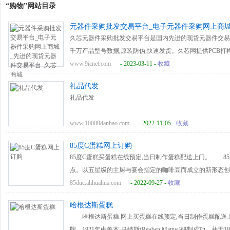
“购物”网站目录
元器件采购批发交易平台_电子元器件采购网上商城
久芯元器件采购批发交易平台是国内先进的现货元器件交易商
千万产品型号数据,原装防伪,快速发货。久芯网提供PCB打
体的电子全产业链服务，服务全球硬件创新
www.9icnet.com
- 2023-03-11 -
收藏
礼品代发
礼品代发
www.10000danhao.com
- 2022-11-05 -
收藏
85度C蛋糕网上订购
85度C蛋糕买蛋糕在线预定,当日制作蛋糕配送上门。 8
点。以五星级的主厨与宴会指定的咖啡豆而成立的新形态
85duc.alihuahua.com
- 2022-09-27 -
收藏
哈根达斯蛋糕
哈根达斯蛋糕 网上买蛋糕在线预定,当日制作蛋糕配送上门。
牌，1921年由鲁本·马特斯(Reuben Mattus)研制成功