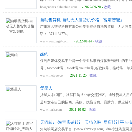
锁雪糕专门店，在世界各国销售其品牌雪糕，在54个国家或
haagendazs.alihuahua.com
- 2022-09-20 -
收藏
自动售货机-自动无人售货机价格「富宏智能」
广州富宏智能科技有限公司专业提供自动售货机、无人售货
话：13711134774。
www.vending9.com
- 2022-01-14 -
收藏
媒约
媒约自媒体交易平台是一个专业从事自媒体账号转让的平台
号，facebook号，tiktok号,youtube号,谷歌账号，
买小红书号,卖小红书号，自媒体交流以及变现。等服务，
www.meiyue.co
- 2021-11-25 -
收藏
业、便捷、安全的交易服务。
货星人
货星人-快团团、社群团购从业者交流社区。通过货星人用
道可发布自己的招商、采购、找品信息。品牌方、供应链可
持一件代发。快团团帮卖团长也可扫描供货团长邀请码成为
www.hxrlt.com
- 2021-10-02 -
收藏
播带货、群接龙、社区团购等也有相应讨论板块。
天猫转让-淘宝店铺转让_天猫入驻_网店转让平台-
知响响网店交易平台（www.zhixxvip.com）8年专注淘