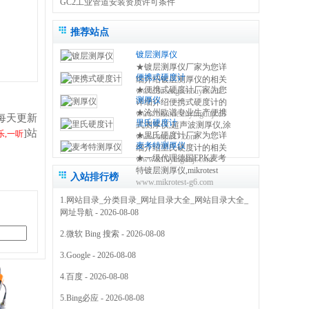
GC2工业管道安装资质许可条件
推荐站点
镀层测厚仪
★镀层测厚仪厂家为您详
便携式硬度计
细介绍镀层测厚仪的相关
★便携式硬度计厂家为您
www.ducengcehouyi.com
知识,包括镀层测厚仪原理,
测厚仪
详细介绍便携式硬度计的
使用方法,使用注意事项,维
★沧州欧谱专业生产便携
www.bianxieshiyingduji.com
相关知识,包括便携式硬度
修保养等,使您更好的了解
每天更新
里氏硬度计
式测厚仪,超声波测厚仪,涂
计原理,使用方法,使用注意
和使用镀层测试仪 0317-
]站
乐,一听
★里氏硬度计厂家为您详
www.oupu17.com
镀层测厚仪,里氏硬度计,超
事项,维修保养等,使您更好
3038768
麦考特测厚仪
细介绍里氏硬度计的相关
声波探伤仪,测厚仪价格,粗
的了解和使用便携式硬度
★一级代理德国EPK麦考
www.lishiyingduji.com
知识,包括里氏硬度计原理,
糙度仪,电火花检测仪,附着
仪方法 0317-3038768
特镀层测厚仪,mikrotest
使用方法,使用注意事项,维
力测试仪,免费保修三年
入站排行榜
www.mikrotest-g6.com
g6,f6等多种型号的测厚
修保养等,使您更好的了解
0317-3038768
仪,NIFE50电镀镍测厚仪,
和使用里氏硬度测量仪
1.
网站目录_分类目录_网址目录大全_网站目录大全_
机械式锌层测厚仪,指针型
0317-3038768
网址导航
- 2026-08-08
测厚仪 0317-3169778
2.
微软 Bing 搜索
- 2026-08-08
3.
Google
- 2026-08-08
4.
百度
- 2026-08-08
5.
Bing必应
- 2026-08-08