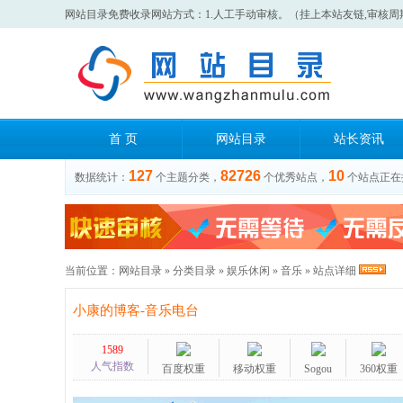
网站目录免费收录网站方式：1.人工手动审核。（挂上本站友链,审核周
首 页
网站目录
站长资讯
127
82726
10
数据统计：
个主题分类，
个优秀站点，
个站点正在
当前位置：
网站目录
»
分类目录
»
娱乐休闲
»
音乐
» 站点详细
小康的博客-音乐电台
1589
人气指数
百度权重
移动权重
Sogou
360权重