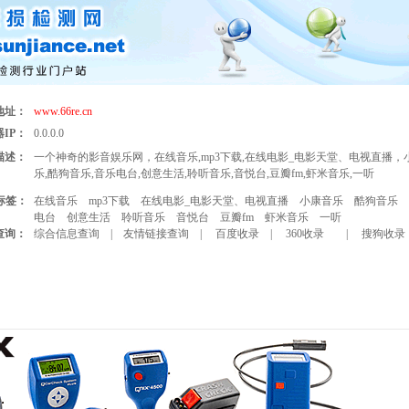
地址：
www.66re.cn
IP：
0.0.0.0
描述：
一个神奇的影音娱乐网，在线音乐,mp3下载,在线电影_电影天堂、电视直播，
乐,酷狗音乐,音乐电台,创意生活,聆听音乐,音悦台,豆瓣fm,虾米音乐,一听
标签：
在线音乐
mp3下载
在线电影_电影天堂、电视直播
小康音乐
酷狗音乐
电台
创意生活
聆听音乐
音悦台
豆瓣fm
虾米音乐
一听
查询：
综合信息查询
|
友情链接查询
|
百度收录
|
360收录
|
搜狗收录