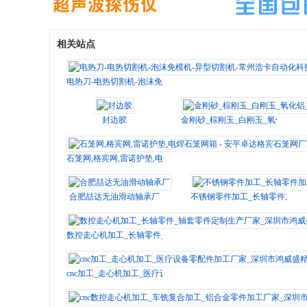
相关站点
电热刀-电热切割机-泡沫免模机-异型切割机-常州浩卡自动化科技
封边胶
金刚砂_棕刚玉_白刚玉_氧化铝_
石笼网,格宾网,雷诺护垫,电焊石笼网箱 - 安平卓达格宾石笼网厂家
合肥喆达无油滑动轴承厂
不锈钢零件加工_长轴零件加工_
数控走心机加工_长轴零件_轴套零件定制生产厂家_深圳市鸿威盛
cnc加工_走心机加工_医疗设备零配件加工厂家_深圳市鸿威盛精