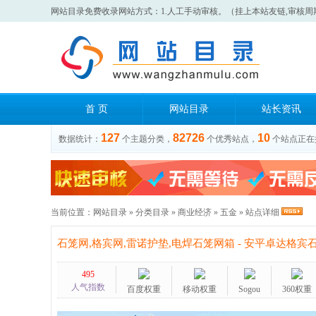
网站目录免费收录网站方式：1.人工手动审核。（挂上本站友链,审核周
首 页
网站目录
站长资讯
127
82726
10
数据统计：
个主题分类，
个优秀站点，
个站点正在
当前位置：
网站目录
»
分类目录
»
商业经济
»
五金
» 站点详细
石笼网,格宾网,雷诺护垫,电焊石笼网箱 - 安平卓达格宾
495
人气指数
百度权重
移动权重
Sogou
360权重