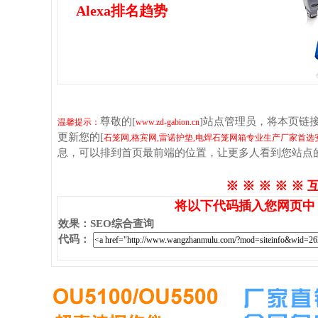
Alexa排名趋势
尊敬的[
]站点管理员，将本页链
温馨提示：
www.zd-gabion.cn
更新您的[
石笼网,格宾网,雷诺护垫,电焊石笼网箱专业生产厂家首选安平
息，可以排到首页最前端的位置，让更多人看到您站点
※ ※ ※ ※ ※ 
将以下代码插入您网页中
效果
：
SEO综合查询
代码
：