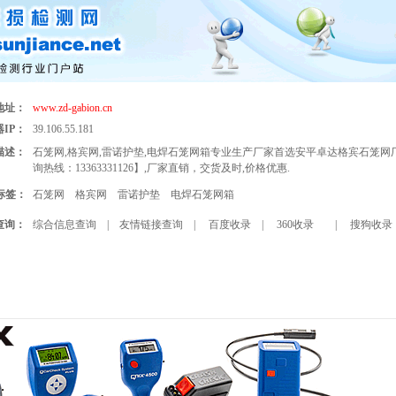
地址：
www.zd-gabion.cn
IP：
39.106.55.181
描述：
石笼网,格宾网,雷诺护垫,电焊石笼网箱专业生产厂家首选安平卓达格宾石笼网厂
询热线：13363331126】,厂家直销，交货及时,价格优惠.
标签：
石笼网
格宾网
雷诺护垫
电焊石笼网箱
查询：
综合信息查询
|
友情链接查询
|
百度收录
|
360收录
|
搜狗收录