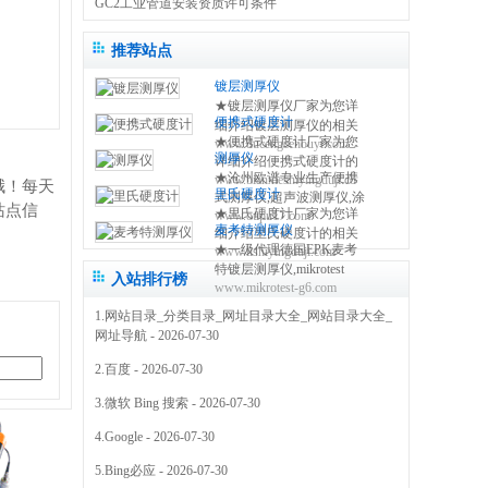
GC2工业管道安装资质许可条件
推荐站点
镀层测厚仪
★镀层测厚仪厂家为您详
便携式硬度计
细介绍镀层测厚仪的相关
★便携式硬度计厂家为您
www.ducengcehouyi.com
知识,包括镀层测厚仪原理,
测厚仪
详细介绍便携式硬度计的
使用方法,使用注意事项,维
★沧州欧谱专业生产便携
www.bianxieshiyingduji.com
相关知识,包括便携式硬度
修保养等,使您更好的了解
哦！每天
里氏硬度计
式测厚仪,超声波测厚仪,涂
计原理,使用方法,使用注意
和使用镀层测试仪 0317-
站点信
★里氏硬度计厂家为您详
www.oupu17.com
镀层测厚仪,里氏硬度计,超
事项,维修保养等,使您更好
3038768
麦考特测厚仪
细介绍里氏硬度计的相关
声波探伤仪,测厚仪价格,粗
的了解和使用便携式硬度
★一级代理德国EPK麦考
www.lishiyingduji.com
知识,包括里氏硬度计原理,
糙度仪,电火花检测仪,附着
仪方法 0317-3038768
特镀层测厚仪,mikrotest
使用方法,使用注意事项,维
力测试仪,免费保修三年
入站排行榜
www.mikrotest-g6.com
g6,f6等多种型号的测厚
修保养等,使您更好的了解
0317-3038768
仪,NIFE50电镀镍测厚仪,
和使用里氏硬度测量仪
1.
网站目录_分类目录_网址目录大全_网站目录大全_
机械式锌层测厚仪,指针型
0317-3038768
网址导航
- 2026-07-30
测厚仪 0317-3169778
2.
百度
- 2026-07-30
3.
微软 Bing 搜索
- 2026-07-30
4.
Google
- 2026-07-30
5.
Bing必应
- 2026-07-30