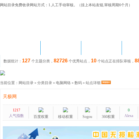
网站目录免费收录网站方式：1.人工手动审核。（挂上本站友链,审核周期6个月）
首 页
网站目录
站长资讯
链
127
82726
10
8
数据统计：
个主题分类，
个优秀站点，
个站点正在排队审核，
当前位置：
网站目录
»
分类目录
»
电脑网络
»
数码
» 站点详细
天极网
1217
0
人气指数
Alexa
百度权重
移动权重
Sogou
360权重