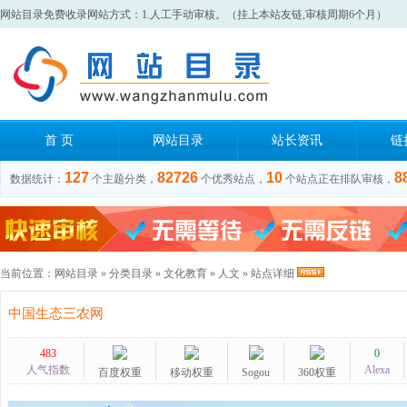
网站目录免费收录网站方式：1.人工手动审核。（挂上本站友链,审核周期6个月）
首 页
网站目录
站长资讯
链
127
82726
10
8
数据统计：
个主题分类，
个优秀站点，
个站点正在排队审核，
当前位置：
网站目录
»
分类目录
»
文化教育
»
人文
» 站点详细
中国生态三农网
483
0
人气指数
Alexa
百度权重
移动权重
Sogou
360权重