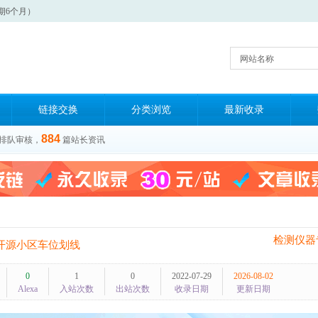
期6个月）
网站名称
链接交换
分类浏览
最新收录
884
排队审核，
篇站长资讯
检测仪器
泰开源小区车位划线
0
1
0
2022-07-29
2026-08-02
Alexa
入站次数
出站次数
收录日期
更新日期