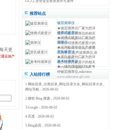
GC2工业管道安装资质许可条件
推荐站点
镀层测厚仪
★镀层测厚仪厂家为您详
便携式硬度计
细介绍镀层测厚仪的相关
★便携式硬度计厂家为您
www.ducengcehouyi.com
知识,包括镀层测厚仪原理,
测厚仪
详细介绍便携式硬度计的
使用方法,使用注意事项,维
★沧州欧谱专业生产便携
www.bianxieshiyingduji.com
相关知识,包括便携式硬度
修保养等,使您更好的了解
每天更
里氏硬度计
式测厚仪,超声波测厚仪,涂
计原理,使用方法,使用注意
和使用镀层测试仪 0317-
交通设施产
★里氏硬度计厂家为您详
www.oupu17.com
镀层测厚仪,里氏硬度计,超
事项,维修保养等,使您更好
3038768
麦考特测厚仪
细介绍里氏硬度计的相关
声波探伤仪,测厚仪价格,粗
的了解和使用便携式硬度
★一级代理德国EPK麦考
www.lishiyingduji.com
知识,包括里氏硬度计原理,
糙度仪,电火花检测仪,附着
仪方法 0317-3038768
特镀层测厚仪,mikrotest
使用方法,使用注意事项,维
力测试仪,免费保修三年
入站排行榜
www.mikrotest-g6.com
g6,f6等多种型号的测厚
修保养等,使您更好的了解
0317-3038768
仪,NIFE50电镀镍测厚仪,
和使用里氏硬度测量仪
1.
网站目录_分类目录_网址目录大全_网站目录大全_
机械式锌层测厚仪,指针型
0317-3038768
网址导航
- 2026-08-02
测厚仪 0317-3169778
2.
微软 Bing 搜索
- 2026-08-02
3.
Google
- 2026-08-02
4.
百度
- 2026-08-02
5.
Bing必应
- 2026-08-02