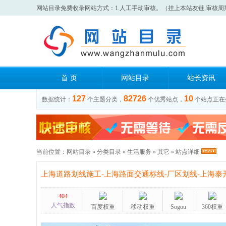
网站目录免费收录网站方式：1.人工手动审核。（挂上本站友链,审核周
首 页
网站目录
站长资讯
127
82726
10
数据统计：
个主题分类，
个优秀站点，
个站点正在
当前位置：
网站目录
»
分类目录
»
生活服务
»
其它
» 站点详细
上海道路划线施工-上海路面交通标线-厂区划线-上海
404
人气指数
百度权重
移动权重
Sogou
360权重