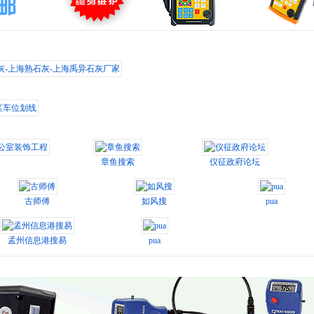
上海熟石灰-上海禹异石灰厂家
位划线
室装饰工程
章鱼搜索
仪征政府论坛
古师傅
如风搜
pua
孟州信息港搜易
pua