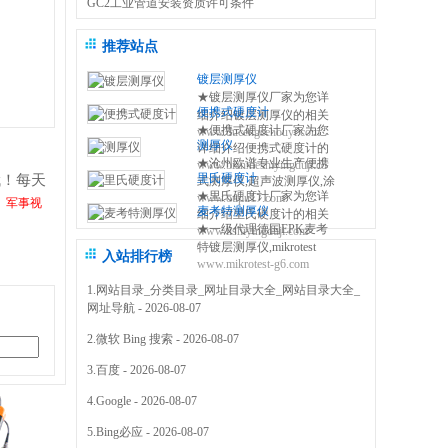
GC2工业管道安装资质许可条件
推荐站点
镀层测厚仪
★镀层测厚仪厂家为您详
便携式硬度计
细介绍镀层测厚仪的相关
★便携式硬度计厂家为您
www.ducengcehouyi.com
知识,包括镀层测厚仪原理,
测厚仪
详细介绍便携式硬度计的
使用方法,使用注意事项,维
★沧州欧谱专业生产便携
www.bianxieshiyingduji.com
相关知识,包括便携式硬度
修保养等,使您更好的了解
里氏硬度计
哦！每天
式测厚仪,超声波测厚仪,涂
计原理,使用方法,使用注意
和使用镀层测试仪 0317-
★里氏硬度计厂家为您详
www.oupu17.com
镀层测厚仪,里氏硬度计,超
事项,维修保养等,使您更好
、军事视
3038768
麦考特测厚仪
细介绍里氏硬度计的相关
声波探伤仪,测厚仪价格,粗
的了解和使用便携式硬度
★一级代理德国EPK麦考
www.lishiyingduji.com
知识,包括里氏硬度计原理,
糙度仪,电火花检测仪,附着
仪方法 0317-3038768
特镀层测厚仪,mikrotest
使用方法,使用注意事项,维
力测试仪,免费保修三年
入站排行榜
www.mikrotest-g6.com
g6,f6等多种型号的测厚
修保养等,使您更好的了解
0317-3038768
仪,NIFE50电镀镍测厚仪,
和使用里氏硬度测量仪
1.
网站目录_分类目录_网址目录大全_网站目录大全_
机械式锌层测厚仪,指针型
0317-3038768
网址导航
- 2026-08-07
测厚仪 0317-3169778
2.
微软 Bing 搜索
- 2026-08-07
3.
百度
- 2026-08-07
4.
Google
- 2026-08-07
5.
Bing必应
- 2026-08-07