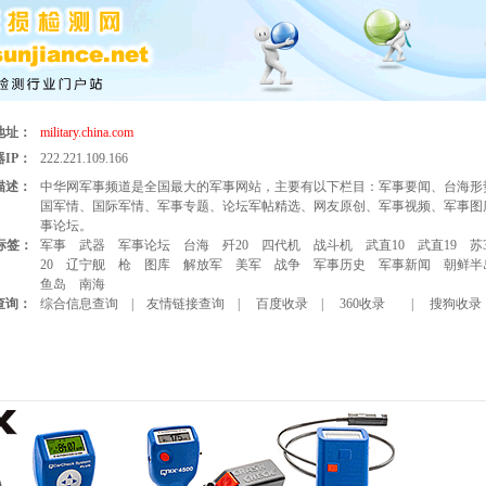
地址：
military.china.com
IP：
222.221.109.166
描述：
中华网军事频道是全国最大的军事网站，主要有以下栏目：军事要闻、台海形
国军情、国际军情、军事专题、论坛军帖精选、网友原创、军事视频、军事图
事论坛。
标签：
军事
武器
军事论坛
台海
歼20
四代机
战斗机
武直10
武直19
苏
20
辽宁舰
枪
图库
解放军
美军
战争
军事历史
军事新闻
朝鲜半
鱼岛
南海
查询：
综合信息查询
|
友情链接查询
|
百度收录
|
360收录
|
搜狗收录