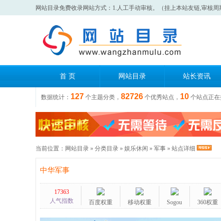
网站目录免费收录网站方式：1.人工手动审核。（挂上本站友链,审核周
首 页
网站目录
站长资讯
127
82726
10
数据统计：
个主题分类，
个优秀站点，
个站点正在
当前位置：
网站目录
»
分类目录
»
娱乐休闲
»
军事
» 站点详细
中华军事
17363
人气指数
百度权重
移动权重
Sogou
360权重