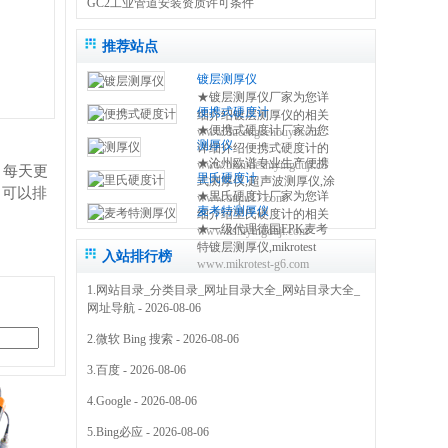
GC2工业管道安装资质许可条件
推荐站点
镀层测厚仪
★镀层测厚仪厂家为您详
便携式硬度计
细介绍镀层测厚仪的相关
★便携式硬度计厂家为您
www.ducengcehouyi.com
知识,包括镀层测厚仪原理,
测厚仪
详细介绍便携式硬度计的
使用方法,使用注意事项,维
★沧州欧谱专业生产便携
www.bianxieshiyingduji.com
相关知识,包括便携式硬度
修保养等,使您更好的了解
！每天更
里氏硬度计
式测厚仪,超声波测厚仪,涂
计原理,使用方法,使用注意
和使用镀层测试仪 0317-
，可以排
★里氏硬度计厂家为您详
www.oupu17.com
镀层测厚仪,里氏硬度计,超
事项,维修保养等,使您更好
3038768
麦考特测厚仪
细介绍里氏硬度计的相关
声波探伤仪,测厚仪价格,粗
的了解和使用便携式硬度
★一级代理德国EPK麦考
www.lishiyingduji.com
知识,包括里氏硬度计原理,
糙度仪,电火花检测仪,附着
仪方法 0317-3038768
特镀层测厚仪,mikrotest
使用方法,使用注意事项,维
力测试仪,免费保修三年
入站排行榜
www.mikrotest-g6.com
g6,f6等多种型号的测厚
修保养等,使您更好的了解
0317-3038768
仪,NIFE50电镀镍测厚仪,
和使用里氏硬度测量仪
1.
网站目录_分类目录_网址目录大全_网站目录大全_
机械式锌层测厚仪,指针型
0317-3038768
网址导航
- 2026-08-06
测厚仪 0317-3169778
2.
微软 Bing 搜索
- 2026-08-06
3.
百度
- 2026-08-06
4.
Google
- 2026-08-06
5.
Bing必应
- 2026-08-06