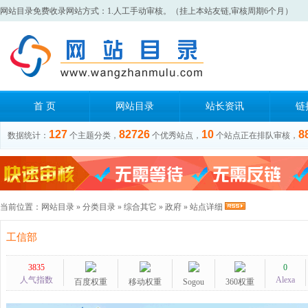
网站目录免费收录网站方式：1.人工手动审核。（挂上本站友链,审核周期6个月）
首 页
网站目录
站长资讯
链
127
82726
10
8
数据统计：
个主题分类，
个优秀站点，
个站点正在排队审核，
当前位置：
网站目录
»
分类目录
»
综合其它
»
政府
» 站点详细
工信部
3835
0
人气指数
Alexa
百度权重
移动权重
Sogou
360权重