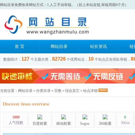
网站目录免费收录网站方式：1.人工手动审核。（挂上本站友链,审核周期6个月）
首 页
网站目录
站长资讯
链
127
82726
10
8
数据统计：
个主题分类，
个优秀站点，
个站点正在排队审核，
当前位置：
网站目录
»
分类目录
»
宗教
»
综合其它
» 站点详细
Discover Jesus overview
1000
0
人气指数
Alexa
百度权重
移动权重
Sogou
360权重