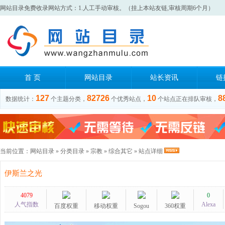
网站目录免费收录网站方式：1.人工手动审核。（挂上本站友链,审核周期6个月）
首 页
网站目录
站长资讯
链
127
82726
10
8
数据统计：
个主题分类，
个优秀站点，
个站点正在排队审核，
当前位置：
网站目录
»
分类目录
»
宗教
»
综合其它
» 站点详细
伊斯兰之光
4079
0
人气指数
Alexa
百度权重
移动权重
Sogou
360权重