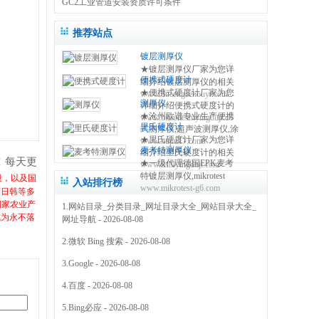
GC2工业管道安装资质许可条件
推荐站点
镀层测厚仪
★镀层测厚仪厂家为您详
便携式硬度计
细介绍镀层测厚仪的相关
★便携式硬度计厂家为您
www.ducengcehouyi.com
知识,包括镀层测厚仪原理,
测厚仪
详细介绍便携式硬度计的
使用方法,使用注意事项,维
★沧州欧谱专业生产便携
www.bianxieshiyingduji.com
相关知识,包括便携式硬度
修保养等,使您更好的了解
里氏硬度计
式测厚仪,超声波测厚仪,涂
计原理,使用方法,使用注意
和使用镀层测试仪 0317-
★里氏硬度计厂家为您详
www.oupu17.com
镀层测厚仪,里氏硬度计,超
事项,维修保养等,使您更好
3038768
麦考特测厚仪
细介绍里氏硬度计的相关
声波探伤仪,测厚仪价格,粗
的了解和使用便携式硬度
！每天更
★一级代理德国EPK麦考
www.lishiyingduji.com
知识,包括里氏硬度计原理,
糙度仪,电火花检测仪,附着
仪方法 0317-3038768
特镀层测厚仪,mikrotest
段，以及国
使用方法,使用注意事项,维
力测试仪,免费保修三年
入站排行榜
www.mikrotest-g6.com
g6,f6等多种型号的测厚
修保养等,使您更好的了解
英日韩等多
0317-3038768
仪,NIFE50电镀镍测厚仪,
和使用里氏硬度测量仪
国家农业产
1.
网站目录_分类目录_网址目录大全_网站目录大全_
机械式锌层测厚仪,指针型
0317-3038768
成为永不落
网址导航
- 2026-08-08
测厚仪 0317-3169778
2.
微软 Bing 搜索
- 2026-08-08
3.
Google
- 2026-08-08
4.
百度
- 2026-08-08
5.
Bing必应
- 2026-08-08