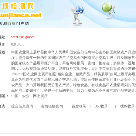
地址：
wszt.agri.gov.cn
IP：
0.0.0.0
描述：
中国农业网上展厅是由中华人民共和国农业部信息中心主办的国家级农产品虚
厅，也是每年一届的中国国际农产品交易会的网络展示交易手段，以及国家常
的国家级农产品展示推介平台，具备网络报展、竞拍，推介会，多媒体，视频
图片，远程视频洽谈等功能，能够服务实地展会，采用中英日韩等多语种发布
<br/>中国农业网上展厅按照“精尖企业、精致产品、精美展示”的网上展厅办
真正为打造优质农产品展示推介交易活动，突出宣传国家农业产业化龙头企业
农产品，大力开展我国无公害农产品、绿色食品、有机食品和农业部规划的优
品的网上促销推介，搭建一个新的平台，致力于成为永不落幕的农产品交易会
标签：
中国
农业
网上展厅
查询：
综合信息查询
|
友情链接查询
|
百度收录
|
360收录
|
搜狗收录