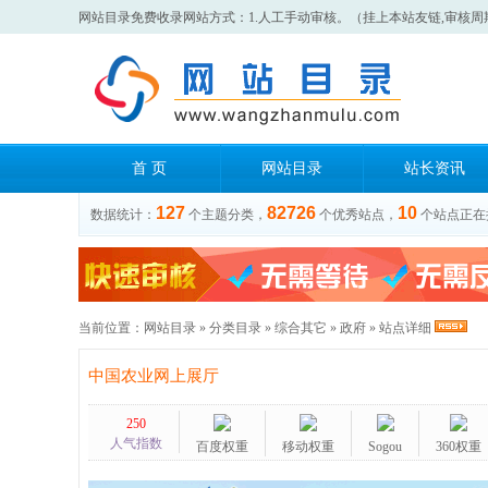
网站目录免费收录网站方式：1.人工手动审核。（挂上本站友链,审核周
首 页
网站目录
站长资讯
127
82726
10
数据统计：
个主题分类，
个优秀站点，
个站点正在
当前位置：
网站目录
»
分类目录
»
综合其它
»
政府
» 站点详细
中国农业网上展厅
250
人气指数
百度权重
移动权重
Sogou
360权重