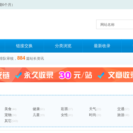
期6个月）
网站名称
链接交换
分类浏览
最新收录
884
排队审核，
篇站长资讯
美食
健康
彩票
天气
交通
(44)
(61)
(37)
(22)
(57)
宠物
儿童
女性
时尚
旅游
(24)
(19)
(41)
(20)
(48)
其它
(543)