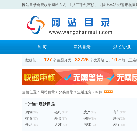
网站目录免费收录网站方式：1.人工手动审核。（挂上本站友链,审核周
首 页
网站目录
站长资讯
127
82726
10
数据统计：
个主题分类，
个优秀站点，
个站点正在
当前位置：
网站目录
»
分类目录
»
生活服务
»
时尚
“时尚”网站目录
购物
银行
房产
汽车
(76)
(183)
(88)
(178)
投资
基金
保险
通信
(87)
(17)
(19)
(23)
生活
人才
法律
医疗
(132)
(73)
(42)
(855)