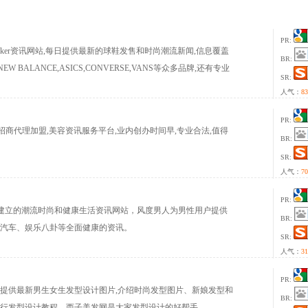
PR:
流Sneaker资讯网站,每日提供最新的球鞋发售和时尚潮流新闻,信息覆盖
BR:
,NEW BALANCE,ASICS,CONVERSE,VANS等众多品牌,还有专业
SR:
文化的Sneakers了解到更多运动产品及Sneaker相关知识.
人气：
83
PR:
t)专注化妆品招商代理加盟,美容资讯服务平台,业内创办时间早,专业合法,值得
BR:
SR:
人气：
70
PR:
）是为男士建立的潮流时尚和健康生活资讯网站，风度男人为男性用户提供
BR:
汽车、娱乐八卦等全面健康的资讯。
SR:
人气：
31
PR:
提供最新男生女生发型设计图片,介绍时尚发型图片、新娘发型和
BR:
行发型设计教程。西子美发网是大家发型设计的好帮手。