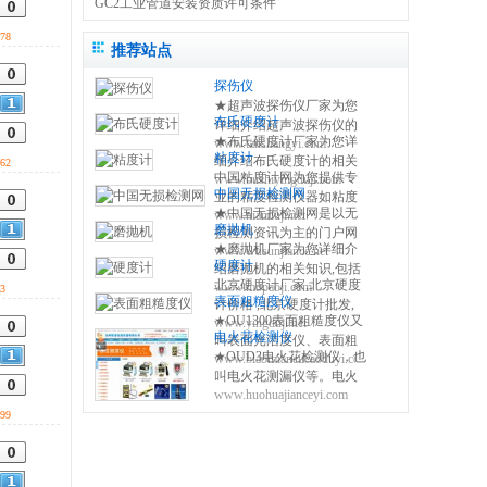
GC2工业管道安装资质许可条件
78
推荐站点
探伤仪
★超声波探伤仪厂家为您
布氏硬度计
详细介绍超声波探伤仪的
★布氏硬度计厂家为您详
www.tanshangyi.com
相关知识,包括磁粉探伤仪
粘度计
细介绍布氏硬度计的相关
62
原理,使用方法,操作注意事
中国粘度计网为您提供专
www.bushiyingduji.com
知识,包括布氏硬度计原理,
项等,使您更好的了解和使
中国无损检测网
业的粘度检测仪器如粘度
使用方法,使用注意事项,维
用便携式探伤设备 0317-
★中国无损检测网是以无
www.nianduji.net
杯,旋转粘度计,手持式粘度
修保养等,使您更好的了解
3038768
磨抛机
损检测资讯为主的门户网
计,斯托默粘度计,温控一体
和使用布氏硬度测量仪方
★磨抛机厂家为您详细介
www.wusunjiance.net
站，提供全面及时的无损
式粘度计,聚合物粘度计等
法 0317-3038768
硬度计
绍磨抛机的相关知识,包括
检测设备、无损超声探
粘度检测仪器的产品供应
北京硬度计厂家,北京硬度
www.mopaoji.com
磨抛机原理,使用方法,使用
3
伤、无损设备、无损标准
商信息及技术资讯。
表面粗糙度仪
计价格 ,北京硬度计批发,
注意事项,维修保养等,使您
等，设有资讯、标准、展
★OU1300表面粗糙度仪又
www.yingduji.net
北京硬度计网为您提供里
更好的了解和使用磨抛机
会、仪器、技术、下载等
电火花检测仪
叫表面光洁度仪、表面粗
氏硬度计、布氏硬度计、
方法 0317-3038768
20多个内容频道。
★OUD3电火花检测仪，也
www.biaomiancucaoduyi.com
糙度检测仪、粗糙度测量
洛氏硬度计、维氏硬度
叫电火花测漏仪等。电火
仪、粗糙度测试仪等，表
计、邵氏硬度计、超声波
www.huohuajianceyi.com
花检测仪主要用来检测金
面粗糙度仪由仪器内部的
硬度计的供求信息，免费
属基材上的厚的非导电涂
99
驱动机构带动传感器沿被
发布查询北京硬度计信息
层是否存在针孔，砂眼等
测表面做等速滑行，该信
缺陷的仪器。 当探头经过
号经过放大及电平转换之
有缺陷的涂层表面时,仪器
后进入数据采集系统。