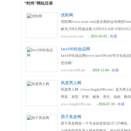
“时尚”网站目录
优鞋网
优鞋网(www.usxie.com)是全面的运动潮
耐克,NIKE,阿迪达斯,ADIDAS,AIR JORDAN
的装备百科和装备评测频道,让爱好运动,潮流,时尚
www.usxie.com
- 2021-02-01 -
收藏
face100化妆品网
face100化妆品网(www.face100.ne
您信赖!
www.face100.net
- 2020-12-04 -
收藏
风度男人网
风度男人网（www.fengdu100.com
男装、发型、护肤、健身、养生、泡妞、数码
www.fengdu100.com
- 2020-07-10 -
收藏
西子美发网
西子美发网是一个专业的发型设计门户网站，
小孩发型等各类人群发型图片，并介绍各种流