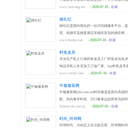
www.xiziwang.net
- 2020-07-10 -
收藏
婚礼纪
婚礼纪是国内领先的一站式结婚服务平台，提
照、租婚车及婚宴酒店等婚庆策划的婚庆网，
www.hunliji.com
- 2020-07-10 -
收藏
鳄鱼皮具
专业生产私人订做鳄鱼皮具工厂鳄鱼皮包包,鳄
饰品等私人夹克加工订做厂家。hcp鳄鱼皮具微信咨
专家厂家（高级私人工作室定做hcp鳄鱼皮具
www.cctvlnf.com
- 2020-07-10 -
收藏
中服服装网
中服服装网(efu.com.cn)时尚频道是
配、风尚奢华时装、2013奢侈品趋势资讯
fashion.efu.com.cn
- 2020-07-05 -
收藏
时尚_环球网
环球时尚，为你定义生活新态度：环球网时尚