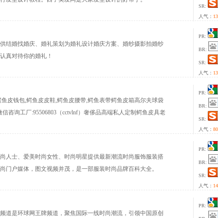
SR:
人气：
13
PR:
供结婚找婚庆、婚礼策划为婚礼设计婚庆方案、婚纱摄影拍婚纱
BR:
认真对待你的婚礼！
SR:
人气：
13
PR:
鱼皮钱包,鳄鱼皮皮鞋,鳄鱼皮腰带,鳄鱼表带鳄鱼皮箱高尔夫球袋
BR:
询工厂:95506803（cctvlnf）奢侈品高端私人定制鳄鱼皮具老
SR:
）！
人气：
80
PR:
面向高端时尚人士、爱美时尚女性、时尚明星提供最新潮流时尚服饰服装搭
BR:
的时尚门户媒体，图文视频并茂，是一部服装时尚品牌百科大全。
SR:
人气：
14
PR:
频道是环球网王牌频道，聚焦国际一线时尚潮流，引领中国原创