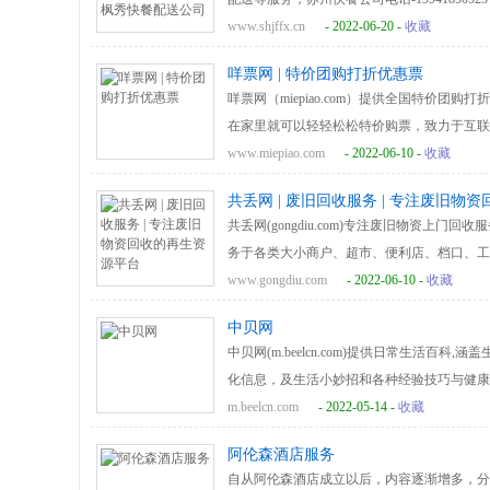
www.shjffx.cn
- 2022-06-20 -
收藏
咩票网 | 特价团购打折优惠票
咩票网（miepiao.com）提供全国特价
在家里就可以轻轻松松特价购票，致力于互联
求。特价优惠电影票，尽在咩票网。
www.miepiao.com
- 2022-06-10 -
收藏
共丢网 | 废旧回收服务 | 专注废旧物
共丢网(gongdiu.com)专注废旧物资上
务于各类大小商户、超市、便利店、档口、工
纸皮的上门回收服务。可以随时随地可预约时
www.gongdiu.com
- 2022-06-10 -
收藏
手！
中贝网
中贝网(m.beelcn.com)提供日常生活
化信息，及生活小妙招和各种经验技巧与健康
方式,了解健康饮食小常识等生活健康百科知
m.beelcn.com
- 2022-05-14 -
收藏
的生活。
阿伦森酒店服务
自从阿伦森酒店成立以后，内容逐渐增多，分