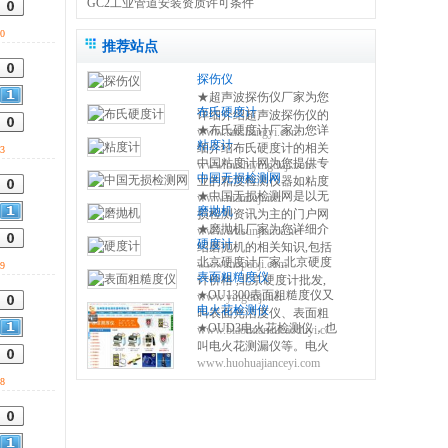
GC2工业管道安装资质许可条件
0
推荐站点
探伤仪
★超声波探伤仪厂家为您
布氏硬度计
详细介绍超声波探伤仪的
★布氏硬度计厂家为您详
www.tanshangyi.com
相关知识,包括磁粉探伤仪
粘度计
细介绍布氏硬度计的相关
3
原理,使用方法,操作注意事
中国粘度计网为您提供专
www.bushiyingduji.com
知识,包括布氏硬度计原理,
项等,使您更好的了解和使
中国无损检测网
业的粘度检测仪器如粘度
使用方法,使用注意事项,维
用便携式探伤设备 0317-
★中国无损检测网是以无
www.nianduji.net
杯,旋转粘度计,手持式粘度
修保养等,使您更好的了解
3038768
磨抛机
损检测资讯为主的门户网
计,斯托默粘度计,温控一体
和使用布氏硬度测量仪方
★磨抛机厂家为您详细介
www.wusunjiance.net
站，提供全面及时的无损
式粘度计,聚合物粘度计等
法 0317-3038768
硬度计
绍磨抛机的相关知识,包括
检测设备、无损超声探
粘度检测仪器的产品供应
北京硬度计厂家,北京硬度
www.mopaoji.com
磨抛机原理,使用方法,使用
9
伤、无损设备、无损标准
商信息及技术资讯。
表面粗糙度仪
计价格 ,北京硬度计批发,
注意事项,维修保养等,使您
等，设有资讯、标准、展
★OU1300表面粗糙度仪又
www.yingduji.net
北京硬度计网为您提供里
更好的了解和使用磨抛机
会、仪器、技术、下载等
电火花检测仪
叫表面光洁度仪、表面粗
氏硬度计、布氏硬度计、
方法 0317-3038768
20多个内容频道。
★OUD3电火花检测仪，也
www.biaomiancucaoduyi.com
糙度检测仪、粗糙度测量
洛氏硬度计、维氏硬度
叫电火花测漏仪等。电火
仪、粗糙度测试仪等，表
计、邵氏硬度计、超声波
www.huohuajianceyi.com
花检测仪主要用来检测金
面粗糙度仪由仪器内部的
硬度计的供求信息，免费
属基材上的厚的非导电涂
8
驱动机构带动传感器沿被
发布查询北京硬度计信息
层是否存在针孔，砂眼等
测表面做等速滑行，该信
缺陷的仪器。 当探头经过
号经过放大及电平转换之
有缺陷的涂层表面时,仪器
后进入数据采集系统。