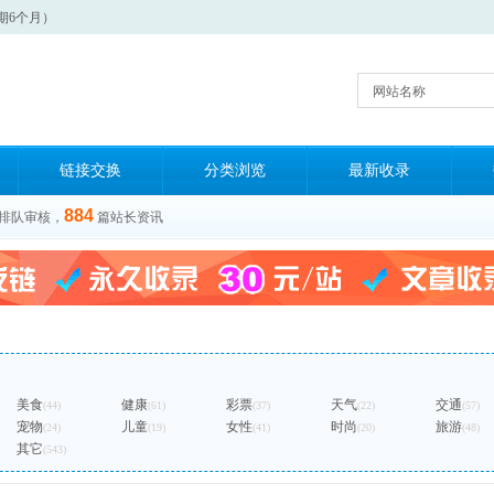
期6个月）
网站名称
链接交换
分类浏览
最新收录
884
排队审核，
篇站长资讯
美食
健康
彩票
天气
交通
(44)
(61)
(37)
(22)
(57)
宠物
儿童
女性
时尚
旅游
(24)
(19)
(41)
(20)
(48)
其它
(543)