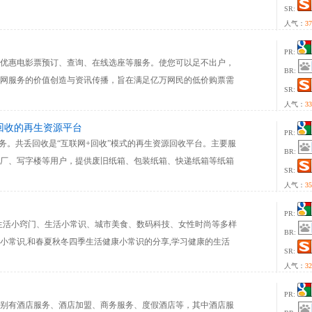
SR:
人气：
37
PR:
团购打折优惠电影票预订、查询、在线选座等服务。使您可以足不出户，
BR:
网服务的价值创造与资讯传播，旨在满足亿万网民的低价购票需
SR:
人气：
33
资回收的再生资源平台
PR:
门回收服务。共丢回收是“互联网+回收”模式的再生资源回收平台。主要服
BR:
厂、写字楼等用户，提供废旧纸箱、包装纸箱、快递纸箱等纸箱
SR:
间下单，价格高、上门快、服务好，您身边的废旧物品回收小帮
人气：
35
PR:
百科,涵盖生活小窍门、生活小常识、城市美食、数码科技、女性时尚等多样
BR:
小常识,和春夏秋冬四季生活健康小常识的分享,学习健康的生活
SR:
识大全.一起学会科学饮食,更多家有妙招，以及教学教程，丰富您
人气：
32
PR:
别有酒店服务、酒店加盟、商务服务、度假酒店等，其中酒店服