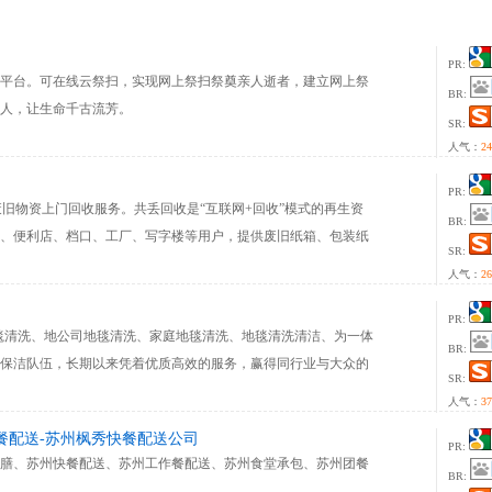
PR:
平台。可在线云祭扫，实现网上祭扫祭奠亲人逝者，建立网上祭
BR:
人，让生命千古流芳。
SR:
人气：
24
PR:
com)专注废旧物资上门回收服务。共丢回收是“互联网+回收”模式的再生资
BR:
、便利店、档口、工厂、写字楼等用户，提供废旧纸箱、包装纸
SR:
以随时随地可预约时间下单，价格高、上门快、服务好，您身边
人气：
26
PR:
毯清洗、地公司地毯清洗、家庭地毯清洗、地毯清洗清洁、为一体
BR:
保洁队伍，长期以来凭着优质高效的服务，赢得同行业与大众的
SR:
人气：
37
餐配送-苏州枫秀快餐配送公司
PR:
膳、苏州快餐配送、苏州工作餐配送、苏州食堂承包、苏州团餐
BR: