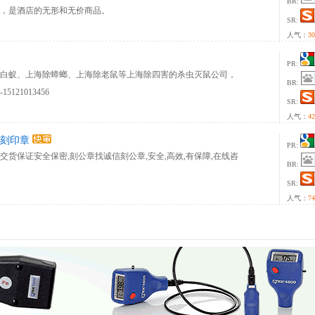
BR:
，是酒店的无形和无价商品。
SR:
人气：
30
PR:
白蚁、上海除蟑螂、上海除老鼠等上海除四害的杀虫灭鼠公司，
BR:
21013456
SR:
人气：
42
速刻印章
PR:
货保证安全保密,刻公章找诚信刻公章,安全,高效,有保障,在线咨
BR:
SR:
人气：
74