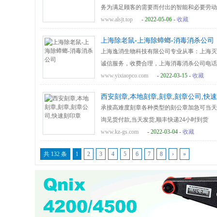
务为满足顾客的需要而付出的智能和必要劳动
www.alsjt.top
- 2022-05-06 -
收藏
上海除老鼠-上海除蟑螂-消毒消杀公司
上海逸消生物科技有限公司专业从事：上海灭
诚信服务，收费合理，上海消毒消杀公司电话-151
www.yixiaopco.com
- 2022-03-15 -
收藏
西安刻章,本地刻章,刻章,刻章公司,快
承接高难度刻章各种类型的刻公章加急可当天交
询见货付款,当天发货,顺丰快递24小时到货
www.kz-gs.com
- 2022-03-04 -
收藏
共 132 条
1
2
3
4
5
6
7
8
›
»