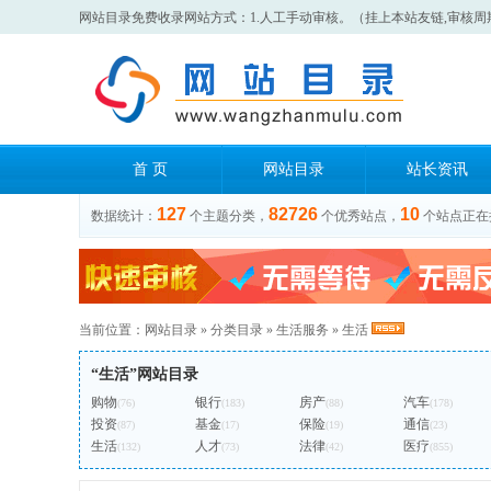
网站目录免费收录网站方式：1.人工手动审核。（挂上本站友链,审核周
首 页
网站目录
站长资讯
127
82726
10
数据统计：
个主题分类，
个优秀站点，
个站点正在
当前位置：
网站目录
»
分类目录
»
生活服务
»
生活
“生活”网站目录
购物
银行
房产
汽车
(76)
(183)
(88)
(178)
投资
基金
保险
通信
(87)
(17)
(19)
(23)
生活
人才
法律
医疗
(132)
(73)
(42)
(855)