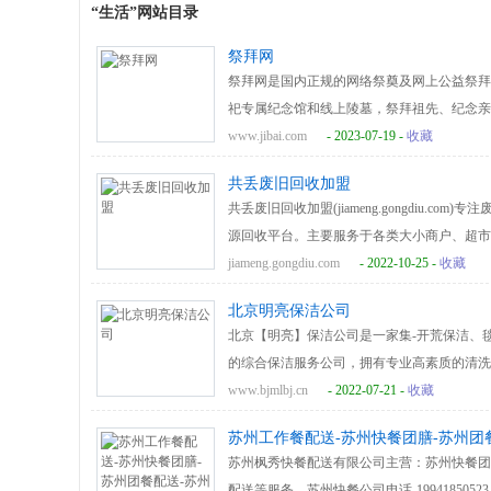
“生活”网站目录
祭拜网
祭拜网是国内正规的网络祭奠及网上公益祭拜
祀专属纪念馆和线上陵墓，祭拜祖先、纪念亲
www.jibai.com
- 2023-07-19 -
收藏
共丢废旧回收加盟
共丢废旧回收加盟(jiameng.gongdiu.
源回收平台。主要服务于各类大小商户、超市
箱、快递纸箱等纸箱纸皮的上门回收服务。可
jiameng.gongdiu.com
- 2022-10-25 -
收藏
的废旧物品回收小帮手！
北京明亮保洁公司
北京【明亮】保洁公司是一家集-开荒保洁、
的综合保洁服务公司，拥有专业高素质的清洗
好评。
www.bjmlbj.cn
- 2022-07-21 -
收藏
苏州工作餐配送-苏州快餐团膳-苏州团
苏州枫秀快餐配送有限公司主营：苏州快餐团
配送等服务，苏州快餐公司电话-19941850523